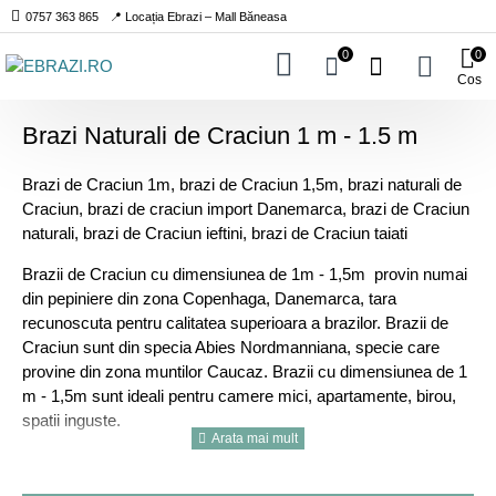
0757 363 865
📍 Locația Ebrazi – Mall Băneasa
0
0
Cos
Brazi Naturali de Craciun 1 m - 1.5 m
Brazi de Craciun 1m, brazi de Craciun 1,5m, brazi naturali de
Craciun, brazi de craciun import Danemarca, brazi de Craciun
naturali, brazi de Craciun ieftini, brazi de Craciun taiati
Brazii de Craciun cu dimensiunea de 1m - 1,5m provin numai
din pepiniere din zona Copenhaga, Danemarca, tara
recunoscuta pentru calitatea superioara a brazilor. Brazii de
Craciun sunt din specia Abies Nordmanniana, specie care
provine din zona muntilor Caucaz. Brazii cu dimensiunea de 1
m - 1,5m sunt ideali pentru camere mici, apartamente, birou,
spatii inguste.
Garantam calitatea brazilor, pozele sunt reale, facute de noi si
reprezinta brazii pe care ii livram. In situatia in care gasiti pe