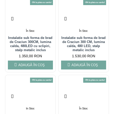
-5% la plata cu cardul
-5% la plata cu cardul
În Stoc
În Stoc
Instalatie sub forma de brad
Instalatie sub forma de brad
de Craciun 300CM, lumina
de Craciun 300 CM, lumina
calda, 480LED cu sclipiri,
calda, 480 LED, stalp
stalp metalic inclus
metalic inclus
1.350,00 RON
1.530,00 RON
ADAUGĂ ÎN COŞ
ADAUGĂ ÎN COŞ
-5% la plata cu cardul
-5% la plata cu cardul
In Stoc
În Stoc