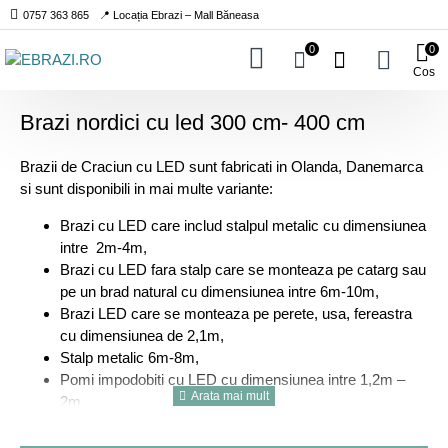
0757 363 865
📍 Locația Ebrazi – Mall Băneasa
0
0
Cos
Brazi nordici cu led 300 cm- 400 cm
Brazii de Craciun cu LED sunt fabricati in Olanda, Danemarca
si sunt disponibili in mai multe variante:
Brazi cu LED care includ stalpul metalic cu dimensiunea
intre 2m-4m,
Brazi cu LED fara stalp care se monteaza pe catarg sau
pe un brad natural cu dimensiunea intre 6m-10m,
Brazi LED care se monteaza pe perete, usa, fereastra
cu dimensiunea de 2,1m,
Stalp metalic 6m-8m,
Pomi impodobiti cu LED cu dimensiunea intre 1,2m –
2m
Toate instalatiile sub forma de brad au șiruri luminoase armate