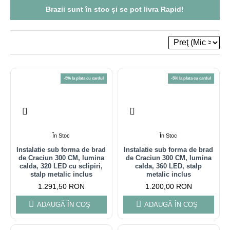
fiind confectionate din materiale de înaltă calitate, LED-uri alb
Brazii sunt
în stoc
și se pot livra
Rapid!
cald si rece, dispuse orizontal, cablu de minim 5 m, adaptor IP
44 si se pot monta atat in exterior cat si in interior . Majoritatea
instalatiilor sub forma de brad au lumină cu LED alb cald.
Pomii cu LED-uri cu stâlp si fara stalp sunt parțial si cu
lumina intermitenta, cu sclipiri.
-5% la plata cu cardul
-5% la plata cu cardul
În Stoc
În Stoc
Instalatie sub forma de brad
Instalatie sub forma de brad
de Craciun 300 CM, lumina
de Craciun 300 CM, lumina
calda, 320 LED cu sclipiri,
calda, 360 LED, stalp
stalp metalic inclus
metalic inclus
1.291,50 RON
1.200,00 RON
ADAUGĂ ÎN COŞ
ADAUGĂ ÎN COŞ