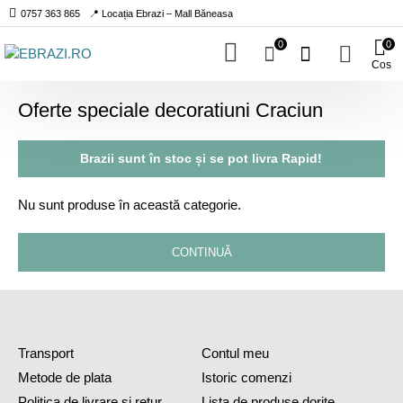
0757 363 865
📍 Locația Ebrazi – Mall Băneasa
0
0
Cos
Oferte speciale decoratiuni Craciun
Brazii sunt
în stoc
și se pot livra
Rapid!
Nu sunt produse în această categorie.
CONTINUĂ
Transport
Contul meu
Metode de plata
Istoric comenzi
Politica de livrare si retur
Lista de produse dorite