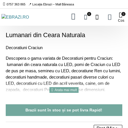
0757 363 865
📍 Locația Ebrazi – Mall Băneasa
0
0
Cos
Lumanari din Ceara Naturala
Decoratiuni Craciun
Descopera o gama variata de Decoratiuni pentru Craciun:
lumanari din ceara naturala cu LED, pomi de Craciun cu LED
de pus pe masa, semineu cu LED, decoratiune Ren cu lumini,
decoratiuni handmade, decoratiuni pasari diverse culori cu
LED, decoratiuni cu LED din acril veverita, caine, om de
zapada, decoratiuni Pom cu LED diverse dimensiuni.
Brazii sunt
în stoc
și se pot livra
Rapid!