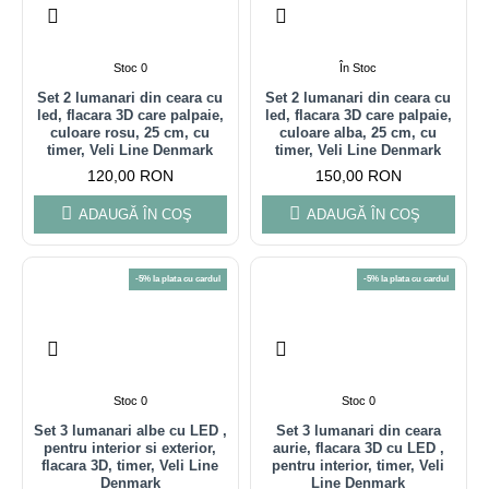
Stoc 0
În Stoc
Set 2 lumanari din ceara cu
Set 2 lumanari din ceara cu
led, flacara 3D care palpaie,
led, flacara 3D care palpaie,
culoare rosu, 25 cm, cu
culoare alba, 25 cm, cu
timer, Veli Line Denmark
timer, Veli Line Denmark
120,00 RON
150,00 RON
ADAUGĂ ÎN COŞ
ADAUGĂ ÎN COŞ
-5% la plata cu cardul
-5% la plata cu cardul
Stoc 0
Stoc 0
Set 3 lumanari albe cu LED ,
Set 3 lumanari din ceara
pentru interior si exterior,
aurie, flacara 3D cu LED ,
flacara 3D, timer, Veli Line
pentru interior, timer, Veli
Denmark
Line Denmark