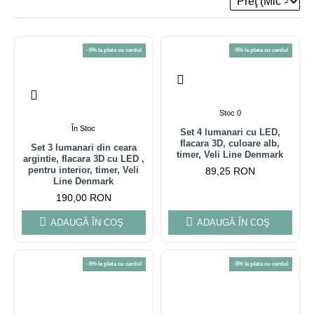
-5% la plata cu cardul
-5% la plata cu cardul
Stoc 0
În Stoc
Set 4 lumanari cu LED,
flacara 3D, culoare alb,
Set 3 lumanari din ceara
timer, Veli Line Denmark
argintie, flacara 3D cu LED ,
pentru interior, timer, Veli
89,25 RON
Line Denmark
190,00 RON
ADAUGĂ ÎN COŞ
ADAUGĂ ÎN COŞ
-5% la plata cu cardul
-5% la plata cu cardul