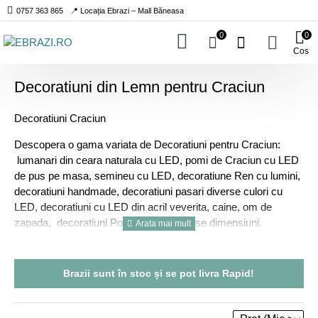
0757 363 865
📍 Locația Ebrazi – Mall Băneasa
0
0
Cos
Decoratiuni din Lemn pentru Craciun
Decoratiuni Craciun
Descopera o gama variata de Decoratiuni pentru Craciun:
lumanari din ceara naturala cu LED, pomi de Craciun cu LED
de pus pe masa, semineu cu LED, decoratiune Ren cu lumini,
decoratiuni handmade, decoratiuni pasari diverse culori cu
LED, decoratiuni cu LED din acril veverita, caine, om de
zapada, decoratiuni Pom cu LED diverse dimensiuni.
Brazii sunt
în stoc
și se pot livra
Rapid!