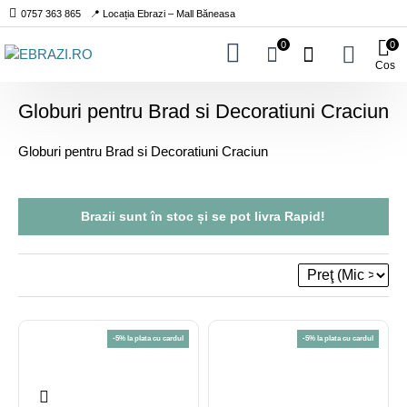
0757 363 865
📍 Locația Ebrazi – Mall Băneasa
0
0
Cos
Globuri pentru Brad si Decoratiuni Craciun
Globuri pentru Brad si Decoratiuni Craciun
Brazii sunt
în stoc
și se pot livra
Rapid!
-5% la plata cu cardul
-5% la plata cu cardul