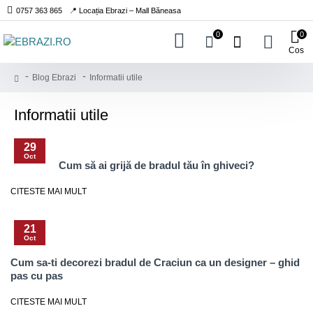
0757 363 865
📍 Locația Ebrazi – Mall Băneasa
0
0
Cos
Blog Ebrazi
Informatii utile
Informatii utile
29
Oct
Cum să ai grijă de bradul tău în ghiveci?
CITESTE MAI MULT
21
Oct
Cum sa-ti decorezi bradul de Craciun ca un designer – ghid
pas cu pas
CITESTE MAI MULT