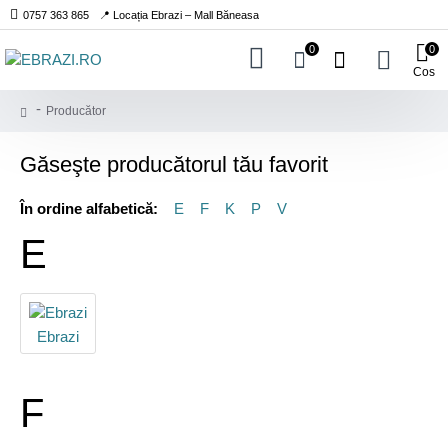
0757 363 865
📍 Locația Ebrazi – Mall Băneasa
0
0
Cos
Producător
Găseşte producătorul tău favorit
În ordine alfabetică:
E
F
K
P
V
E
Ebrazi
F