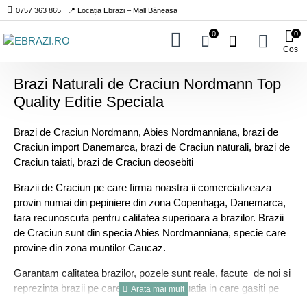
0757 363 865
📍 Locația Ebrazi – Mall Băneasa
0
0
Cos
Brazi Naturali de Craciun Nordmann Top
Quality Editie Speciala
Brazi de Craciun Nordmann, Abies Nordmanniana, brazi de
Craciun import Danemarca, brazi de Craciun naturali, brazi de
Craciun taiati, brazi de Craciun deosebiti
Brazii de Craciun pe care firma noastra ii comercializeaza
provin numai din pepiniere din zona Copenhaga, Danemarca,
tara recunoscuta pentru calitatea superioara a brazilor. Brazii
de Craciun sunt din specia Abies Nordmanniana, specie care
provine din zona muntilor Caucaz.
Garantam calitatea brazilor, pozele sunt reale, facute de noi si
reprezinta brazii pe care ii livram. In situatia in care gasiti pe
alte site-uri aceleasi imagini a brazilor de Craciun, acestea