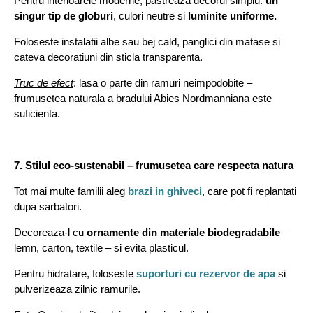
Pentru interioarele moderne, pastreaza decorul simplu:
un
singur tip de globuri
, culori neutre si
luminite uniforme.
Foloseste instalatii albe sau bej cald, panglici din matase si
cateva decoratiuni din sticla transparenta.
Truc de efect
: lasa o parte din ramuri neimpodobite –
frumusetea naturala a bradului Abies Nordmanniana este
suficienta.
7. Stilul eco-sustenabil – frumusetea care respecta natura
Tot mai multe familii aleg
brazi in ghiveci
, care pot fi replantati
dupa sarbatori.
Decoreaza-l cu
ornamente din materiale biodegradabile
–
lemn, carton, textile – si evita plasticul.
Pentru hidratare, foloseste
suporturi cu rezervor de apa
si
pulverizeaza zilnic ramurile.