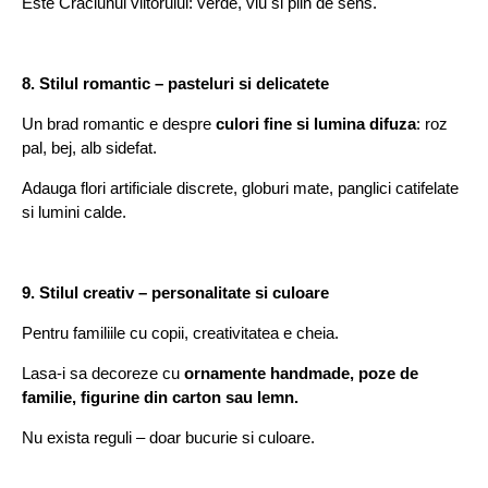
Este Craciunul viitorului: verde, viu si plin de sens.
8. Stilul romantic – pasteluri si delicatete
Un brad romantic e despre
culori fine si lumina difuza
: roz
pal, bej, alb sidefat.
Adauga flori artificiale discrete, globuri mate, panglici catifelate
si lumini calde.
9. Stilul creativ – personalitate si culoare
Pentru familiile cu copii, creativitatea e cheia.
Lasa-i sa decoreze cu
ornamente handmade, poze de
familie, figurine din carton sau lemn.
Nu exista reguli – doar bucurie si culoare.