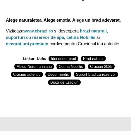
Alege naturaletea. Alege emotia. Alege un brad adevarat.
Viziteaza
www.ebrazi.ro
si descopera
brazi naturali,
suporturi cu rezervor de apa
,
cetina Nobillis
si
decoratiuni premium
nordice pentru Craciunul tau autentic.
Linkuri Utile:
Idei decor brad
Brad natural
Abies Nordmanniana
Cetina Nobillis
Craciun 2025
Craciun autentic
Decor nordic
Suport brad cu rezervor
Brazi de Craciun