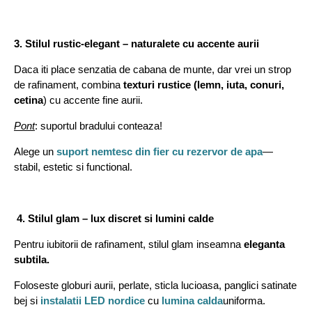
3. Stilul rustic-elegant – naturalete cu accente aurii
Daca iti place senzatia de cabana de munte, dar vrei un strop
de rafinament, combina
texturi rustice (lemn, iuta, conuri,
cetina
) cu accente fine aurii.
Pont
: suportul bradului conteaza!
Alege un
suport nemtesc din fier cu rezervor de apa
—
stabil, estetic si functional.
4. Stilul glam – lux discret si lumini calde
Pentru iubitorii de rafinament, stilul glam inseamna
eleganta
subtila.
Foloseste globuri aurii, perlate, sticla lucioasa, panglici satinate
bej si
instalatii LED nordice
cu
lumina calda
uniforma.