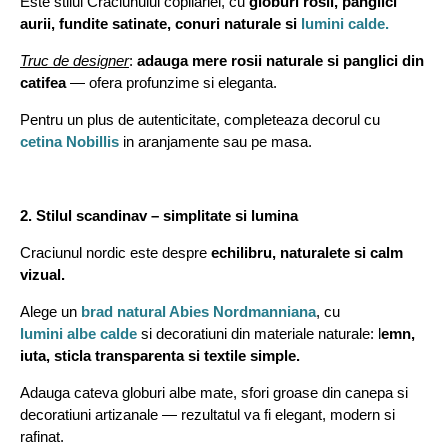
Este stilul Craciunului copilariei, cu
globuri rosii, panglici
aurii, fundite satinate, conuri naturale si
lumini calde.
Truc de designer
:
adauga mere rosii naturale si panglici din
catifea
— ofera profunzime si eleganta.
Pentru un plus de autenticitate, completeaza decorul cu
cetina Nobillis
in aranjamente sau pe masa.
2. Stilul scandinav – simplitate si lumina
Craciunul nordic este despre
echilibru, naturalete si calm
vizual.
Alege un
brad natural Abies Nordmanniana
, cu
lumini albe calde
si decoratiuni din materiale naturale: l
emn,
iuta, sticla transparenta si textile simple.
Adauga cateva globuri albe mate, sfori groase din canepa si
decoratiuni artizanale — rezultatul va fi elegant, modern si
rafinat.