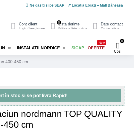
Ne gasiti si pe SEAP
📍 Locația Ebrazi – Mall Băneasa
0
Cont client
Lista dorinte
Date contact
Login / Inregistrare
Editeaza lista dorinte
Contactati-ne
0
New
IUN
INSTALATII NORDICE
SICAP
OFERTE
Cos
ion 400-450 cm
unt
în stoc
și se pot livra
Rapid!
raciun nordmann TOP QUALITY
0-450 cm