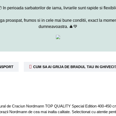
 In perioada sarbatorilor de iarna, livrarile sunt rapide si flexibil
 proaspat, frumos si in cele mai bune conditii, exact la momentu
dumneavoastra. 🎄💚
ANSPORT
CUM SA AI GRIJA DE BRADUL TAU IN GHIVECI
ral de Craciun Nordmann TOP QUALITY Special Edition 400-450 cm, un 
 brazii Nordmann de cea mai inalta calitate. Selectionat cu atentie p