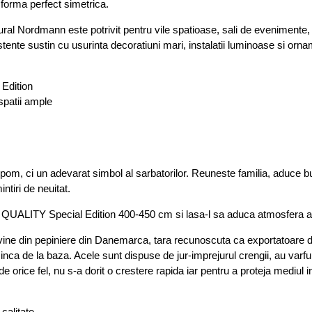
 forma perfect simetrica.
al Nordmann este potrivit pentru vile spatioase, sali de evenimente, 
tente sustin cu usurinta decoratiuni mari, instalatii luminoase si or
Edition
spatii ample
m, ci un adevarat simbol al sarbatorilor. Reuneste familia, aduce buc
tiri de neuitat.
TY Special Edition 400-450 cm si lasa-l sa aduca atmosfera autent
e din pepiniere din Danemarca, tara recunoscuta ca exportatoare de b
nca de la baza. Acele sunt dispuse de jur-imprejurul crengii, au varful
de orice fel, nu s-a dorit o crestere rapida iar pentru a proteja mediul 
calitate