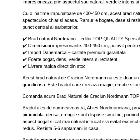
impresioneaza prin aspectul sau natural, verdele intens si
Cu o inaltime impunatoare de 400-450 cm, acest brad natur
spectaculos chiar si acasa. Ramurile bogate, dese si rezis
punct central al sarbatorilor.
✔️ Brad natural Nordmann – editia TOP QUALITY Special 
✔️ Dimensiuni impresionante: 400-450 cm, potrivit pentru 
✔️ Import Danemarca – calitate premium garantata
✔️ Foarte bogat, dens, verde intens si rezistent
✔️ Livrare rapida direct din stoc
Acest brad natural de Craciun Nordmann nu este doar un po
grandioasa. Este bradul care creeaza magie, emotie si amin
Comanda acum Brad Natural de Craciun Nordmann TOP QUALI
Bradul ales de dumneavoastra, Abies Nordmanniana, provin
piramidala, densa, crengile sunt dispuse simetric, pornind i
aspect bogat si cat mai natural intrucat s-a evitat excesul 
redus. Rezista 5-6 saptamani in casa.
Bradul cumparat arata ca in poza si este de cea mai buna 