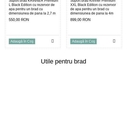
Suport brad KRINNER Premium
Suport brad Krinner Premium
L Black Edition cu rezervor de
XXL Black Edition cu rezervor
apa pentru un brad cu
de apa pentru un brad cu
dimensiunea de pana la 2,7 m
dimensiunea de pana la 4m
550,00 RON
899,00 RON
Adaugă în Coş
Adaugă în Coş
Utile pentru brad