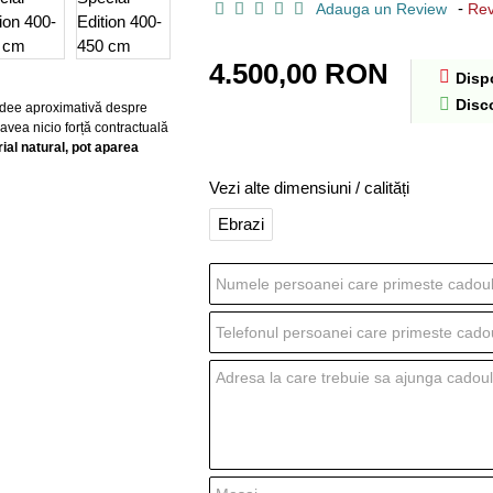
-
Adauga un Review
Rev
4.500,00 RON
Dispo
Disc
o idee aproximativă despre
 avea nicio forță contractuală
al natural, pot aparea
Vezi alte dimensiuni / calități
Ebrazi