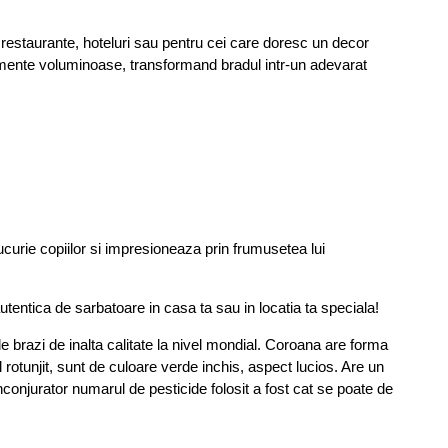
restaurante, hoteluri sau pentru cei care doresc un decor
namente voluminoase, transformand bradul intr-un adevarat
urie copiilor si impresioneaza prin frumusetea lui
ica de sarbatoare in casa ta sau in locatia ta speciala!
razi de inalta calitate la nivel mondial. Coroana are forma
 rotunjit, sunt de culoare verde inchis, aspect lucios. Are un
inconjurator numarul de pesticide folosit a fost cat se poate de