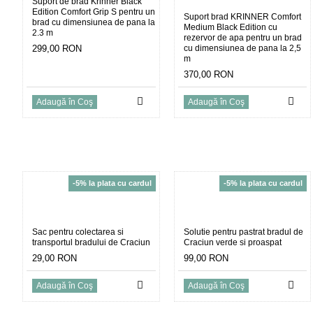
Suport de brad Krinner Black
Edition Comfort Grip S pentru un
Suport brad KRINNER Comfort
brad cu dimensiunea de pana la
Medium Black Edition cu
2.3 m
rezervor de apa pentru un brad
299,00 RON
cu dimensiunea de pana la 2,5
m
370,00 RON
Adaugă în Coş
Adaugă în Coş
-5% la plata cu cardul
-5% la plata cu cardul
Sac pentru colectarea si
Solutie pentru pastrat bradul de
transportul bradului de Craciun
Craciun verde si proaspat
29,00 RON
99,00 RON
Adaugă în Coş
Adaugă în Coş