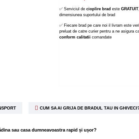
✅ Serviciul de
cioplire brad
este
GRATUIT
dimensiunea suportului de brad
✅ Fiecare brad pe care noi il livram este verif
preluat de catre curier pentru a ne asigura ca
conform calitatii
comandate
ANSPORT
CUM SA AI GRIJA DE BRADUL TAU IN GHIVECI
rădina sau casa dumneavoastra rapid și ușor?