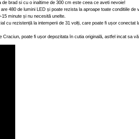
a de brad si cu o inaltime de 300 cm este ceea ce aveti nevoie!
are 480 ​​de lumini LED și poate rezista la aproape toate conditiile de
15 minute și nu necesită unelte.
al cu rezistență la intemperii de 31 volți, care poate fi ușor conectat l
raciun, poate fi ușor depozitata în cutia originală, astfel incat sa vă 