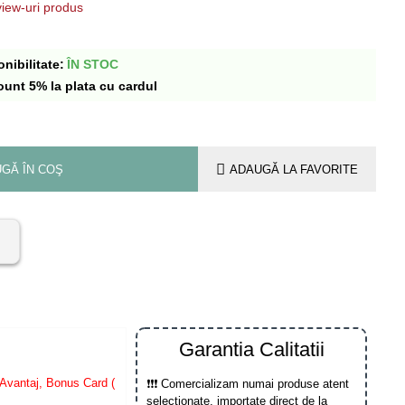
iew-uri produs
nibilitate:
ÎN STOC
ount 5% la plata cu cardul
GĂ ÎN COŞ
ADAUGĂ LA FAVORITE
Garantia Calitatii
Avantaj, Bonus Card (
❗❗❗ Comercializam numai produse atent
selectionate, importate direct de la