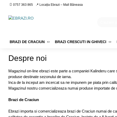
0757 363 865
📍 Locația Ebrazi – Mall Băneasa
BRAZI DE CRACIUN
BRAZI CRESCUTI IN GHIVECI
Despre noi
Magazinul on-line ebrazi este parte a companiei Kalinderu care 
produse destinate sezonului de iarna.
Inca de la inceput am incercat sa ne impunem pe piata prin calitate
Magazinul nostru comercializeaza numai produse importate de noi,
Brazi de Craciun
Ebrazi importa si comercializeaza brazi de Craciun numai de ca
calitatea de exceptie a brazilor de Craciun. Inainte de a fi livr