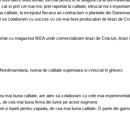
at si prin cel mai mic pret raportat la calitate, intrucat noi ii import
 calitate, la inceputul fiecarui an contractam o plantatie din Danem
si sa colaboram cu succes cu cei mai buni producatori de brazi de Cr
riat cu magazinul IKEA unde comercializam brazi de Craciun, brazi in g
Nordmanniana, numai de calitate superioara si crescuti in ghiveci
de cea mai buna calitate, am ales sa colaboram cu cele mai experimenta
a, de cea mai buna firma din lume pe acest segment.
i si lopeti pentru zapada, de cea mai buna calitate. O parte din gama 