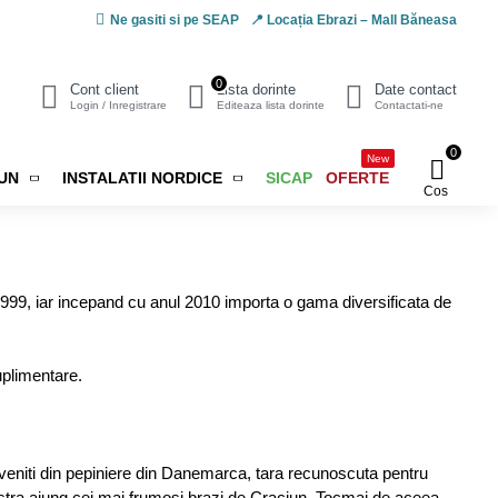
Ne gasiti si pe SEAP
📍 Locația Ebrazi – Mall Băneasa
0
Cont client
Lista dorinte
Date contact
Login / Inregistrare
Editeaza lista dorinte
Contactati-ne
0
New
IUN
INSTALATII NORDICE
SICAP
OFERTE
Cos
1999, iar incepand cu anul 2010 importa o gama diversificata de
uplimentare.
eniti din pepiniere din Danemarca, tara recunoscuta pentru
voastra ajung cei mai frumosi brazi de Craciun. Tocmai de aceea,