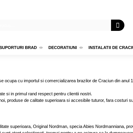
SUPORTURI BRAD
DECORATIUNI
INSTALATII DE CRAC
se ocupa cu importul si comercializarea brazilor de Craciun din anul 
 si in primul rand respect pentru clientii nostri.
 produse de calitate superioara si accesibile tuturor, fara costuri s
litate superioara, Original Nordman, specia Abies Nordmanniana, prov
ati ei sunt atent selectionati, tocmai pentru a ne asigura ca la dumnea