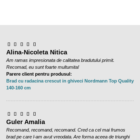
ușor conectat la rețea
prin intermediul unui temporizator, dacă este necesar.
Când Crăciunul se termină, instalatia sub forma de brad de
Craciun, poate fi ușor depozitata în cutia originală, astfel
incat sa vă bucurați de ea si in anii urmatori.
Alina-Nicoleta Nitica
Am ramas impresionata de calitatea bradutului primit.
Recomad, eu sunt foarte multumita!
Parere client pentru produsul:
Brad cu radacina crescut in ghiveci Nordmann Top Quality
140-160 cm
Guler Amalia
Recomand, recomand, recomand. Cred ca cel mai frumos
brad pe care l-am avut vreodata. Are forma aceea de triunghi