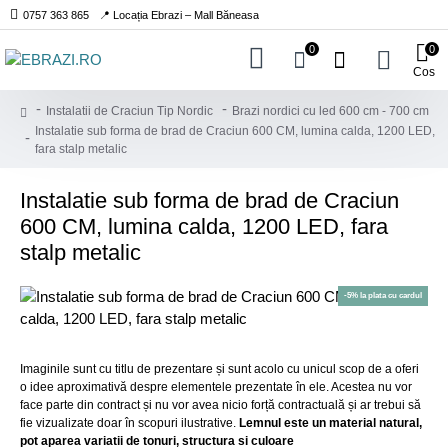
0757 363 865
📍 Locația Ebrazi – Mall Băneasa
0
0
Cos
Instalatii de Craciun Tip Nordic
Brazi nordici cu led 600 cm - 700 cm
Instalatie sub forma de brad de Craciun 600 CM, lumina calda, 1200 LED,
fara stalp metalic
Instalatie sub forma de brad de Craciun
600 CM, lumina calda, 1200 LED, fara
stalp metalic
-5% la plata cu cardul
Imaginile sunt cu titlu de prezentare și sunt acolo cu unicul scop de a oferi
o idee aproximativă despre elementele prezentate în ele. Acestea nu vor
face parte din contract și nu vor avea nicio forță contractuală și ar trebui să
fie vizualizate doar în scopuri ilustrative.
Lemnul este un material natural,
pot aparea variatii de tonuri, structura si culoare