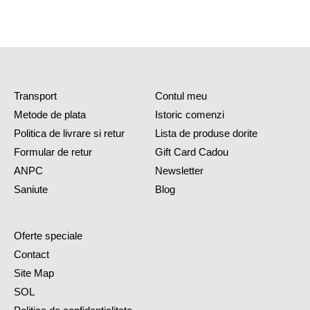
Crarlige de fixare a benzilor de sustinere
Manual de utilizare
Fara stalpul de sustinere
Specificatii
Inaltime: 600 cm
Latime: 350 cm
Transport
Contul meu
LED-uri: 1200 buc
Metode de plata
Istoric comenzi
Culoare LED: alb cald
Consum: 20 W
Politica de livrare si retur
Lista de produse dorite
Plug: UE IP44
Formular de retur
Gift Card Cadou
Pentru interior si exterior
ANPC
Newsletter
Fabricat in Olanda
Saniute
Blog
Oferte speciale
Contact
Site Map
SOL