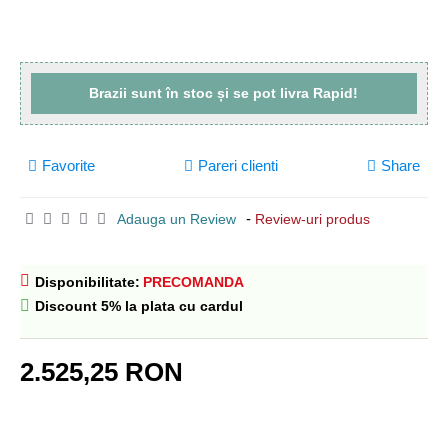
Brazii sunt
în stoc
și se pot livra
Rapid!
Favorite
Pareri clienti
Share
-
Adauga un Review
Review-uri produs
Disponibilitate:
PRECOMANDA
Discount 5% la plata cu cardul
2.525,25 RON