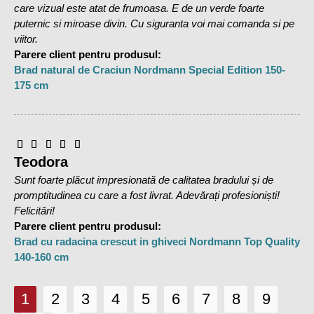
care vizual este atat de frumoasa. E de un verde foarte
puternic si miroase divin. Cu siguranta voi mai comanda si pe
Conceptul nostru inteligent de Brad de Craciun
viitor.
Parere client pentru produsul:
Am dedicat mult timp si energie pentru a oferi clientilor
Brad natural de Craciun Nordmann Special Edition 150-
nostri o experienta cat mai placuta si utila. Usurinta utilizarii,
175 cm
calitatea materialului, design-ul si durabilitatea lui se
reunesc intr-un sistem unic si original. Datorita design-ului
inteligent, faceti pur si simplu click pe stalpul central iar
bradul nostru cu lumini LED se va lumina si va veti bucura
de el!
Teodora
Sunt foarte plăcut impresionată de calitatea bradului și de
Fabricat în Olanda
promptitudinea cu care a fost livrat. Adevărați profesioniști!
Echipa lucreaza exclusiv cu cele mai bune materiale
Felicitări!
europene si cauta constant noi moduri de a face produsele
Parere client pentru produsul:
mai durabile, mai stilate sau mai usor de utilizat.
Brad cu radacina crescut in ghiveci Nordmann Top Quality
Mestesugul si inovatia sunt de o importanta capitala pentru
140-160 cm
noi, pentru ca vrem sa fim mereu pregatiti pentru viitor. In
plus, consideram ca este extrem de important sa putem
1
2
3
4
5
6
7
8
9
garanta clientilor nostri termene de livrare rapide si cai facile