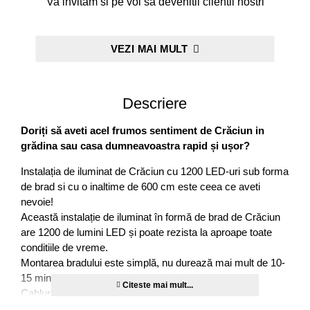
Va invitam si pe voi sa devenitii clientii nostri
VEZI MAI MULT
Descriere
Doriți să aveti acel frumos sentiment de Crăciun in
grădina sau casa dumneavoastra rapid și ușor?
Instalația de iluminat de Crăciun cu 1200 LED-uri sub forma
de brad si cu o inaltime de 600 cm este ceea ce aveti
nevoie!
Această instalație de iluminat în formă de brad de Crăciun
are 1200 ​​de lumini LED și poate rezista la aproape toate
conditiile de vreme.
Montarea bradului este simplă, nu durează mai mult de 10-
15 minute și nu necesită unelte.
Cablurile luminilor sunt conectate la un transformator
special cu rezistență la intemperii de 31 volți, care poate fi