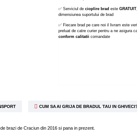
✅ Serviciul de
cioplire brad
este
GRATUIT
dimensiunea suportului de brad
✅ Fiecare brad pe care noi il livram este verif
preluat de catre curier pentru a ne asigura ca
conform calitatii
comandate
ANSPORT
CUM SA AI GRIJA DE BRADUL TAU IN GHIVECI
le de brazi de Craciun din 2016 si pana in prezent.