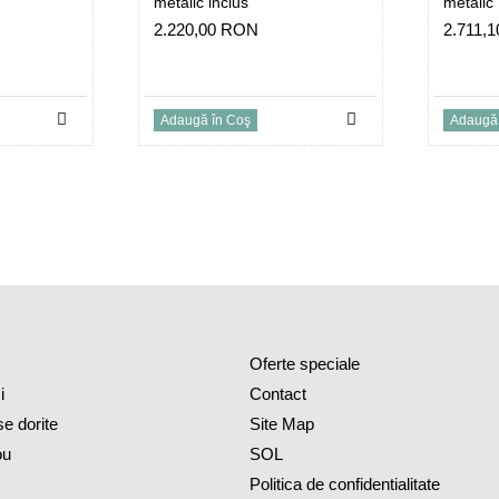
metalic inclus
metalic
2.220,00 RON
2.711,
Adaugă în Coş
Adaugă 
Oferte speciale
i
Contact
se dorite
Site Map
ou
SOL
Politica de confidentialitate