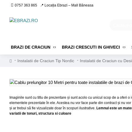
0757 363 865
📍 Locația Ebrazi – Mall Băneasa
BRAZI DE CRACIUN
BRAZI CRESCUTI IN GHIVECI
Instalatii de Craciun Tip Nordic
Instalatii de Craciun cu Des
Imaginile sunt cu titlu de prezentare și sunt acolo cu unicul scop de a oferi 
elementele prezentate în ele. Acestea nu vor face parte din contract și nu vor
și ar trebui să fie vizualizate doar în scopuri ilustrative.
Lemnul este un materi
variatii de tonuri, structura si culoare