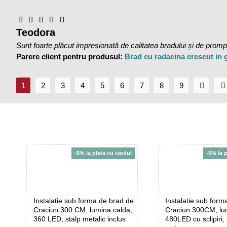
Teodora
Sunt foarte plăcut impresionată de calitatea bradului și de promptit
Parere client pentru produsul:
Brad cu radacina crescut in
1
2
3
4
5
6
7
8
9
-5% la plata cu cardul
-5% la 
Instalatie sub forma de brad de
Instalatie sub form
Craciun 300 CM, lumina calda,
Craciun 300CM, lu
360 LED, stalp metalic inclus
480LED cu sclipiri, 