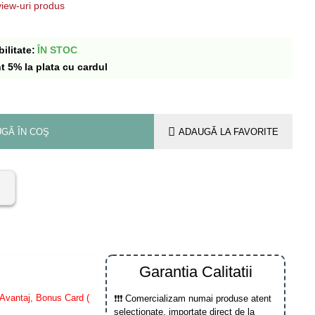
iew-uri produs
ilitate:
ÎN STOC
t 5% la plata cu cardul
GĂ ÎN COŞ
ADAUGĂ LA FAVORITE
Garantia Calitatii
Avantaj, Bonus Card (
❗❗❗ Comercializam numai produse atent
selectionate, importate direct de la