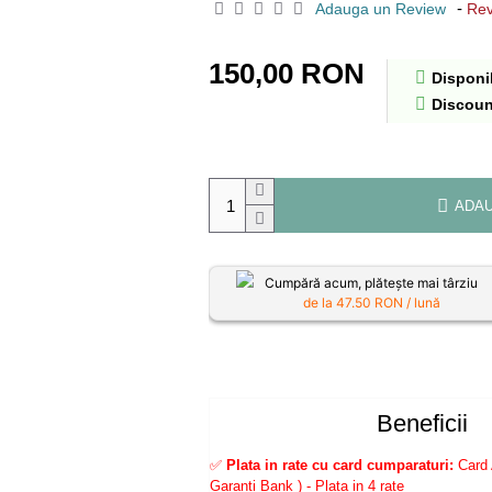
-
Adauga un Review
Rev
150,00 RON
Disponib
Discoun
ADAU
Cumpără acum, plătește mai târziu
de la
47.50
RON / lună
Beneficii
✅
Plata in rate cu card cumparaturi:
Card 
Garanti Bank ) - Plata in 4 rate