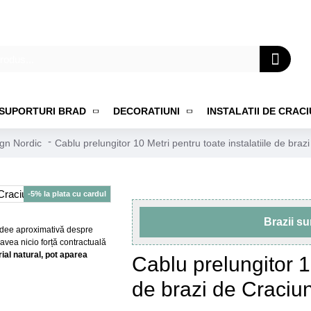
SUPORTURI BRAD
DECORATIUNI
INSTALATII DE CRAC
ign Nordic
Cablu prelungitor 10 Metri pentru toate instalatiile de braz
-5% la plata cu cardul
Brazii s
o idee aproximativă despre
 avea nicio forță contractuală
al natural, pot aparea
Cablu prelungitor 10
de brazi de Craciun