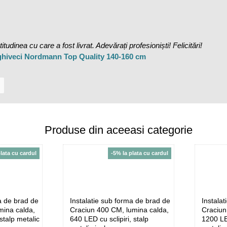
udinea cu care a fost livrat. Adevărați profesioniști! Felicitări!
 ghiveci Nordmann Top Quality 140-160 cm
Produse din aceeasi categorie
plata cu cardul
-5% la plata cu cardul
a de brad de
Instalatie sub forma de brad de
Instala
mina calda,
Craciun 400 CM, lumina calda,
Craciun
stalp metalic
640 LED cu sclipiri, stalp
1200 LED