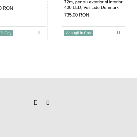
72m, pentru exterior si interior,
400 LED, Veli Lide Denmark
10 RON
735,00 RON
în Coş
Adaugă în Coş