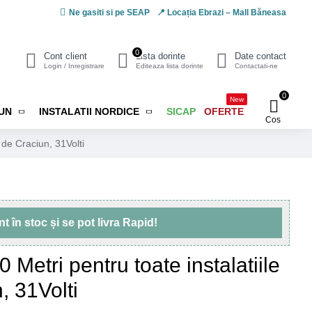
Ne gasiti si pe SEAP
📍 Locația Ebrazi – Mall Băneasa
0
Cont client
Lista dorinte
Date contact
Login / Inregistrare
Editeaza lista dorinte
Contactati-ne
0
New
IUN
INSTALATII NORDICE
SICAP
OFERTE
Cos
i de Craciun, 31Volti
unt
în stoc
și se pot livra
Rapid!
 Metri pentru toate instalatiile
, 31Volti