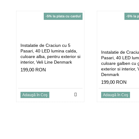
-5% la plata cu cardul
-5% la 
Instalatie de Craciun cu 5
Pasari, 40 LED lumina calda,
Instalatie de Craci
culoare alba, pentru exterior si
Pasari, 40 LED lum
interior, Veli Line Denmark
culoare galben cu g
exterior si interior, 
199,00 RON
Denmark
199,00 RON
Adaugă în Coş
Adaugă în Coş