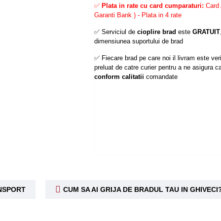
✅
Plata in rate cu card cumparaturi:
Card 
Garanti Bank ) - Plata in 4 rate
✅ Serviciul de
cioplire brad
este
GRATUIT
dimensiunea suportului de brad
✅ Fiecare brad pe care noi il livram este verif
preluat de catre curier pentru a ne asigura ca
conform calitatii
comandate
ANSPORT
CUM SA AI GRIJA DE BRADUL TAU IN GHIVECI