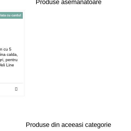
Produse asemanatoare
plata cu cardul
un cu 5
ina calda,
ri, pentru
Veli Line
Produse din aceeasi categorie