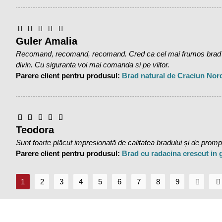
Guler Amalia
Recomand, recomand, recomand. Cred ca cel mai frumos brad pe 
divin. Cu siguranta voi mai comanda si pe viitor.
Parere client pentru produsul:
Brad natural de Craciun Nor
Teodora
Sunt foarte plăcut impresionată de calitatea bradului și de promptit
Parere client pentru produsul:
Brad cu radacina crescut in
1
2
3
4
5
6
7
8
9