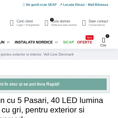
Ne gasiti si pe SEAP
📍 Locația Ebrazi – Mall Băneasa
0
Cont client
Lista dorinte
Date contact
Login / Inregistrare
Editeaza lista dorinte
Contactati-ne
0
New
IUN
INSTALATII NORDICE
SICAP
OFERTE
Cos
pentru exterior si interior, Veli Line Denmark
unt
în stoc
și se pot livra
Rapid!
un cu 5 Pasari, 40 LED lumina
cu gri, pentru exterior si