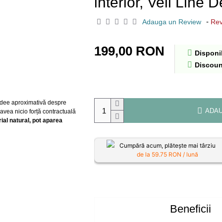
interior, Veli Line
-
Adauga un Review
Rev
199,00 RON
Disponib
Discoun
o idee aproximativă despre
ADAU
 avea nicio forță contractuală
al natural, pot aparea
Cumpără acum, plătește mai târziu
de la
59.75
RON / lună
Beneficii