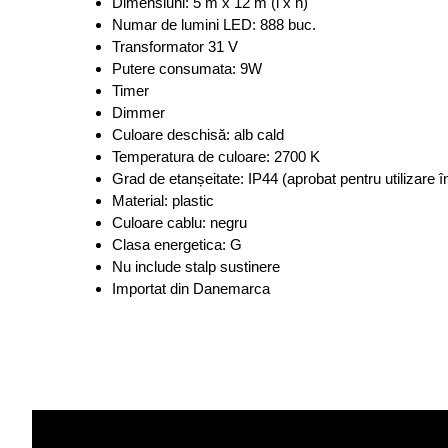
Dimensiuni: 5 m x 12 m (l x h)
Numar de lumini LED: 888 buc.
Transformator 31 V
Putere consumata: 9W
Timer
Dimmer
Culoare deschisă: alb cald
Temperatura de culoare: 2700 K
Grad de etanșeitate: IP44 (aprobat pentru utilizare în
Material: plastic
Culoare cablu: negru
Clasa energetica: G
Nu include stalp sustinere
Importat din Danemarca