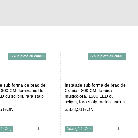
-5% la plata cu cardul
-5% la plata cu cardul
tie sub forma de brad de
Instalatie sub forma de brad de
 800 CM, lumina calda,
Craciun 800 CM, lumina
 cu sclipiri, fara stalp
multicolora, 1500 LED cu
sclipiri, fara stalp metalic inclus
45 RON
3.328,50 RON
în Coş
Adaugă în Coş