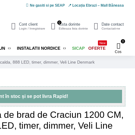
Ne gasiti si pe SEAP
📍 Locația Ebrazi – Mall Băneasa
0
Cont client
Lista dorinte
Date contact
Login / Inregistrare
Editeaza lista dorinte
Contactati-ne
0
New
IUN
INSTALATII NORDICE
SICAP
OFERTE
Cos
calda, 888 LED, timer, dimmer, Veli Line Denmark
unt
în stoc
și se pot livra
Rapid!
ma de brad de Craciun 1200 CM,
ED, timer, dimmer, Veli Line