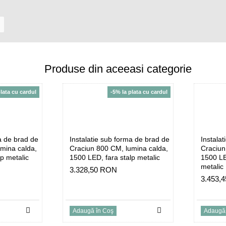
Produse din aceeasi categorie
plata cu cardul
-5% la plata cu cardul
a de brad de
Instalatie sub forma de brad de
Instala
mina calda,
Craciun 800 CM, lumina calda,
Craciun
p metalic
1500 LED, fara stalp metalic
1500 LED
metalic
3.328,50 RON
3.453,
Adaugă în Coş
Adaugă 