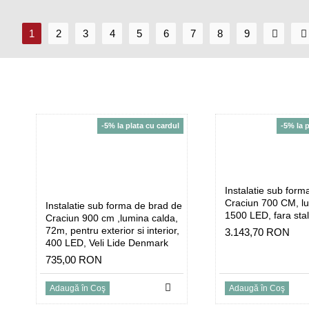
1
2
3
4
5
6
7
8
9
-5% la plata cu cardul
-5% la 
Instalatie sub form
Craciun 700 CM, lu
Instalatie sub forma de brad de
1500 LED, fara stal
Craciun 900 cm ,lumina calda,
72m, pentru exterior si interior,
3.143,70 RON
400 LED, Veli Lide Denmark
735,00 RON
Adaugă în Coş
Adaugă în Coş