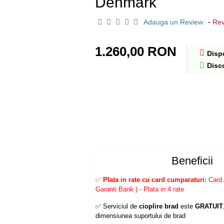
Denmark
-
Adauga un Review
Rev
1.260,00 RON
Dispo
Disc
Beneficii
✅
Plata in rate cu card cumparaturi:
Card 
Garanti Bank ) - Plata in 4 rate
✅ Serviciul de
cioplire brad
este
GRATUIT
dimensiunea suportului de brad