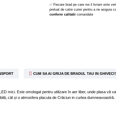
✅ Fiecare brad pe care noi il livram este verif
preluat de catre curier pentru a ne asigura ca
conform calitatii
comandate
ANSPORT
CUM SA AI GRIJA DE BRADUL TAU IN GHIVECI
 LED mici. Este omologat pentru utilizare în aer liber, unde plasa vă 
abilă, cât și o atmosfera placuta de Crăciun in curtea dumneavoastră.