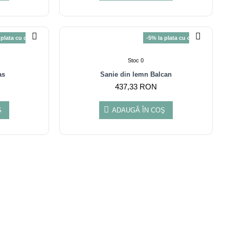
 plata cu cardul
-5% la plata cu cardul
Stoc 0
as
Sanie din lemn Balcan
437,33 RON
Ş
ADAUGĂ ÎN COŞ