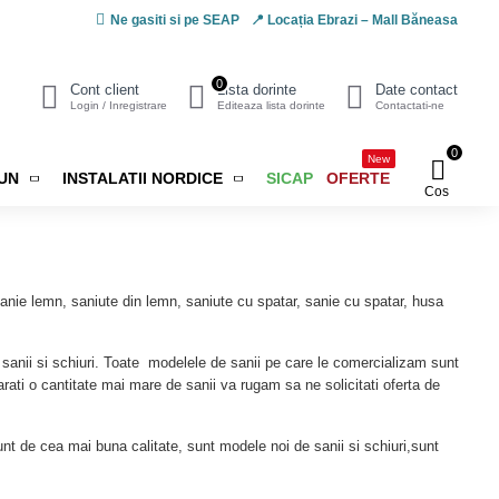
Ne gasiti si pe SEAP
📍 Locația Ebrazi – Mall Băneasa
0
Cont client
Lista dorinte
Date contact
Login / Inregistrare
Editeaza lista dorinte
Contactati-ne
0
New
IUN
INSTALATII NORDICE
SICAP
OFERTE
Cos
 sanie lemn, saniute din lemn, saniute cu spatar, sanie cu spatar, husa
e sanii si schiuri. Toate modelele de sanii pe care le comercializam sunt
arati o cantitate mai mare de sanii va rugam sa ne solicitati oferta de
unt de cea mai buna calitate, sunt modele noi de sanii si schiuri,sunt