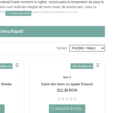
material foarte rezistent la inghet, rezista pana la temperaturi de pana la
emn sunt realizate integral din lemn masiv de esenta tare, ceea ce
t facute cu lacuri ecologice foarte rezistente la uzura.
tru copii!
 livra
Rapid!
Sortare
 plata cu cardul
-5% la plata cu cardul
Stoc 0
r Alaska
Sanie din lemn cu spatar Everest
312,38 RON
Ş
ADAUGĂ ÎN COŞ