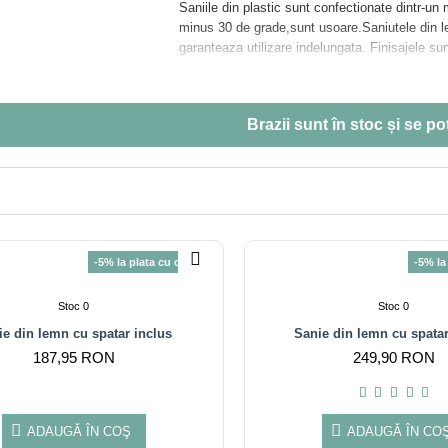
Saniile din plastic sunt confectionate dintr-un 
minus 30 de grade,sunt usoare.Saniutele din l
garanteaza utilizare indelungata. Finisajele sun
Garantam cele mai mici preturi la saniutele pen
Brazii sunt
în stoc
și se pot
-5% la plata cu cardul
-5% la
Stoc 0
Stoc 0
ie din lemn cu spatar inclus
Sanie din lemn cu spata
187,95 RON
249,90 RON
ADAUGĂ ÎN COŞ
ADAUGĂ ÎN CO