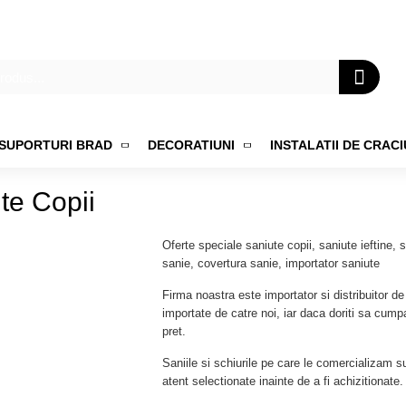
SUPORTURI BRAD
DECORATIUNI
INSTALATII DE CRAC
te Copii
Oferte speciale saniute copii, saniute ieftine,
sanie, covertura sanie, importator saniute
Firma noastra este importator si distribuitor d
importate de catre noi, iar daca doriti sa cump
pret.
Saniile si schiurile pe care le comercializam s
atent selectionate inainte de a fi achizitionate.