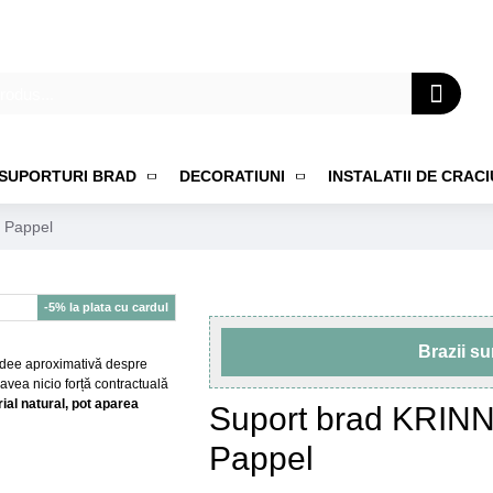
SUPORTURI BRAD
DECORATIUNI
INSTALATII DE CRAC
 Pappel
-5% la plata cu cardul
Brazii s
o idee aproximativă despre
 avea nicio forță contractuală
al natural, pot aparea
Suport brad KRIN
Pappel