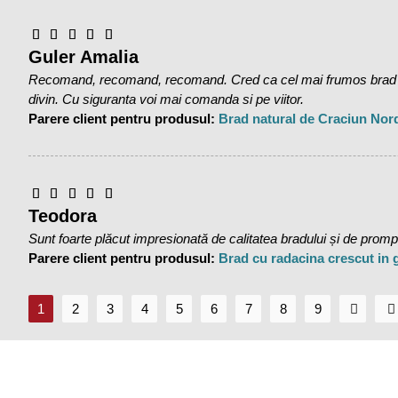
Guler Amalia
Recomand, recomand, recomand. Cred ca cel mai frumos brad pe 
divin. Cu siguranta voi mai comanda si pe viitor.
Parere client pentru produsul:
Brad natural de Craciun Nor
Teodora
Sunt foarte plăcut impresionată de calitatea bradului și de promptit
Parere client pentru produsul:
Brad cu radacina crescut in
1
2
3
4
5
6
7
8
9