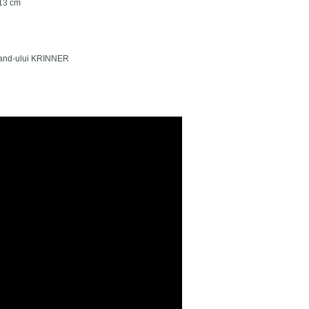
 13 cm
brand-ului KRINNER