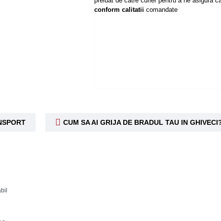
preluat de catre curier pentru a ne asigura ca
conform calitatii
comandate
ANSPORT
CUM SA AI GRIJA DE BRADUL TAU IN GHIVECI
bil