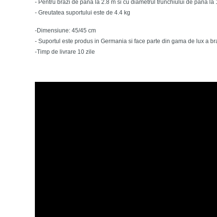
- Pentru brazi de pana la 2.8 m si cu diametrul trunchiului de pana la
- Greutatea suportului este de 4.4 kg
-Dimensiune: 45/45 cm
- Suportul este produs in Germania si face parte din gama de lux a 
-Timp de livrare 10 zile