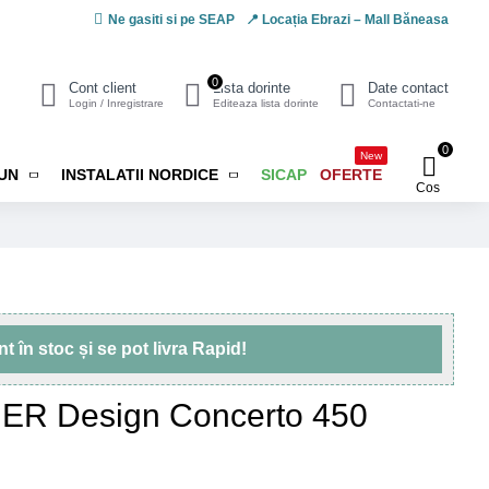
Ne gasiti si pe SEAP
📍 Locația Ebrazi – Mall Băneasa
0
Cont client
Lista dorinte
Date contact
Login / Inregistrare
Editeaza lista dorinte
Contactati-ne
0
New
IUN
INSTALATII NORDICE
SICAP
OFERTE
Cos
unt
în stoc
și se pot livra
Rapid!
NER Design Concerto 450