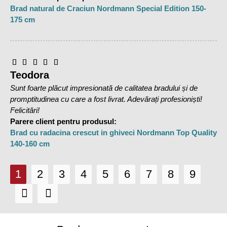
Brad natural de Craciun Nordmann Special Edition 150-
175 cm
Teodora
Sunt foarte plăcut impresionată de calitatea bradului și de
promptitudinea cu care a fost livrat. Adevărați profesioniști!
Felicitări!
Parere client pentru produsul:
Brad cu radacina crescut in ghiveci Nordmann Top Quality
140-160 cm
1
2
3
4
5
6
7
8
9