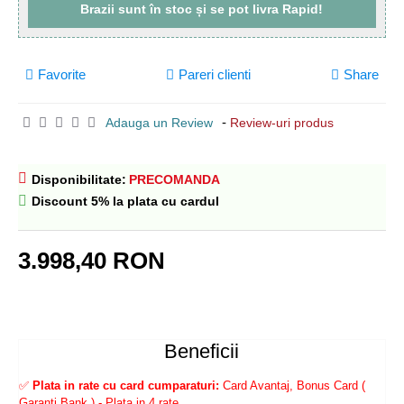
Brazii sunt
în stoc
și se pot livra
Rapid!
Favorite
Pareri clienti
Share
-
Adauga un Review
Review-uri produs
Disponibilitate:
PRECOMANDA
Discount 5% la plata cu cardul
3.998,40 RON
Beneficii
✅
Plata in rate cu card cumparaturi:
Card Avantaj, Bonus Card (
Garanti Bank ) - Plata in 4 rate