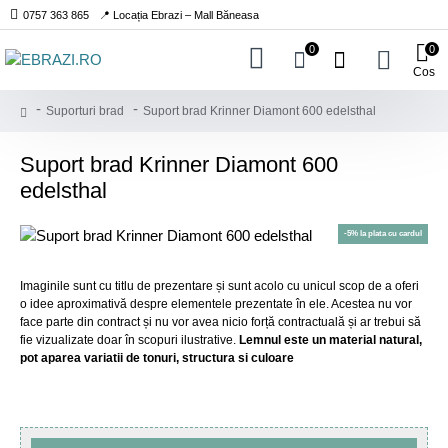
0757 363 865
📍 Locația Ebrazi – Mall Băneasa
0
0
Cos
Suporturi brad
Suport brad Krinner Diamont 600 edelsthal
Suport brad Krinner Diamont 600
edelsthal
-5% la plata cu cardul
Imaginile sunt cu titlu de prezentare și sunt acolo cu unicul scop de a oferi
o idee aproximativă despre elementele prezentate în ele. Acestea nu vor
face parte din contract și nu vor avea nicio forță contractuală și ar trebui să
fie vizualizate doar în scopuri ilustrative.
Lemnul este un material natural,
pot aparea variatii de tonuri, structura si culoare