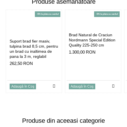
Produse asemanatoare
-5% la plata cu cardul
-5% la plata cu cardul
Brad Natural de Craciun
Nordmann Special Edition
Suport brad fier masiv,
Quality 225-250 cm
tulpina brad 8,5 cm, pentru
un brad cu inaltimea de
1.300,00 RON
pana la 3 m, reglabil
262,50 RON
Adaugă în Coş
Adaugă în Coş
Produse din aceeasi categorie