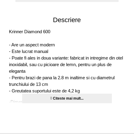
Descriere
Krinner Diamond 600
- Are un aspect modern
- Este lucrat manual
- Poate fi ales in doua variante: fabricat in intregime din otel
inoxidabil, sau cu picioare de lemn, pentru un plus de
eleganta
- Pentru brazi de pana la 2.8 m inaltime si cu diametrul
trunchiului de 13 cm
- Greutatea suportului este de 4,2 kg
-Dimensiune: 54 cm
- Suportul este fabricat in Germania, foarte rezistent si este
de cea mai buna calitate