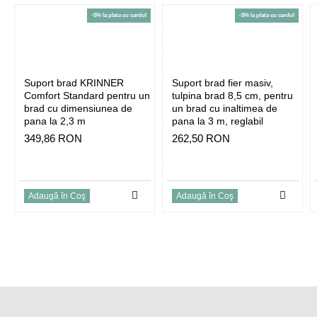
-5% la plata cu cardul
-5% la plata cu cardul
Suport brad KRINNER
Suport brad fier masiv,
Comfort Standard pentru un
tulpina brad 8,5 cm, pentru
brad cu dimensiunea de
un brad cu inaltimea de
pana la 2,3 m
pana la 3 m, reglabil
349,86 RON
262,50 RON
Adaugă în Coş
Adaugă în Coş