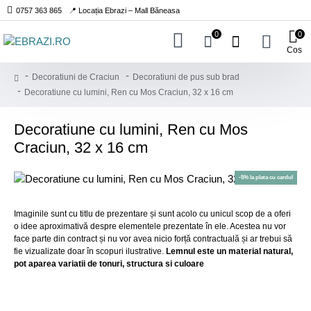
0757 363 865
📍 Locația Ebrazi – Mall Băneasa
0
0
Cos
Decoratiuni de Craciun
Decoratiuni de pus sub brad
Decoratiune cu lumini, Ren cu Mos Craciun, 32 x 16 cm
Decoratiune cu lumini, Ren cu Mos
Craciun, 32 x 16 cm
-5% la plata cu cardul
Imaginile sunt cu titlu de prezentare și sunt acolo cu unicul scop de a oferi
o idee aproximativă despre elementele prezentate în ele. Acestea nu vor
face parte din contract și nu vor avea nicio forță contractuală și ar trebui să
fie vizualizate doar în scopuri ilustrative.
Lemnul este un material natural,
pot aparea variatii de tonuri, structura si culoare