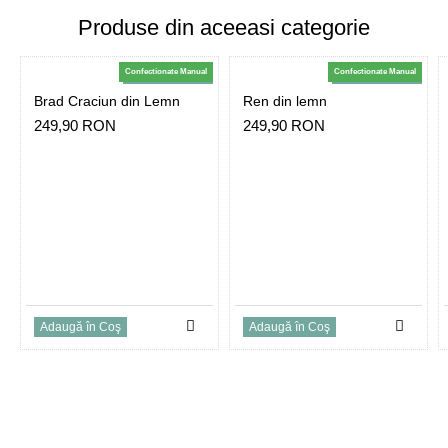
Produse din aceeasi categorie
Confectionate Manual
Confectionate Manual
-5% la plata cu cardul
-5% la plata cu cardul
Brad Craciun din Lemn
Ren din lemn
249,90 RON
249,90 RON
Adaugă în Coş
Adaugă în Coş