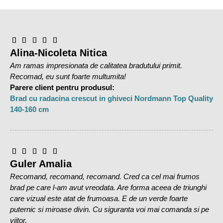
Garanție:
2 ani
Clasa IP:
20
Tip produs:
decorațiuni de Crăciun
Alina-Nicoleta Nitica
Priză de putere:
Baterie
Am ramas impresionata de calitatea bradutului primit.
Recomad, eu sunt foarte multumita!
Parere client pentru produsul:
Brad cu radacina crescut in ghiveci Nordmann Top Quality
140-160 cm
Guler Amalia
Recomand, recomand, recomand. Cred ca cel mai frumos
brad pe care l-am avut vreodata. Are forma aceea de triunghi
care vizual este atat de frumoasa. E de un verde foarte
puternic si miroase divin. Cu siguranta voi mai comanda si pe
viitor.