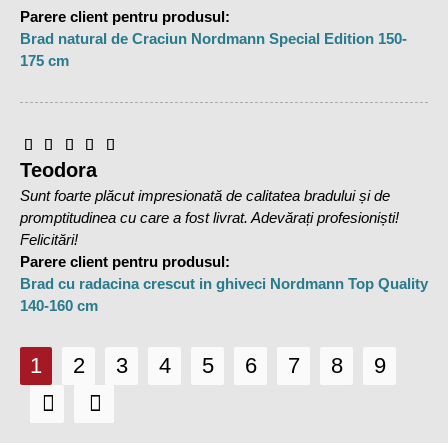
Parere client pentru produsul:
Brad natural de Craciun Nordmann Special Edition 150-
175 cm
Teodora
Sunt foarte plăcut impresionată de calitatea bradului și de
promptitudinea cu care a fost livrat. Adevărați profesioniști!
Felicitări!
Parere client pentru produsul:
Brad cu radacina crescut in ghiveci Nordmann Top Quality
140-160 cm
1
2
3
4
5
6
7
8
9