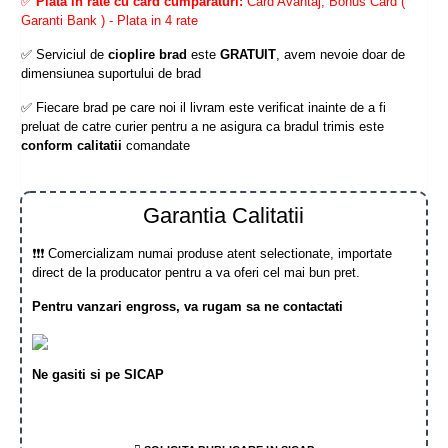
✅
Plata in rate cu card cumparaturi:
Card Avantaj, Bonus Card (
Garanti Bank ) - Plata in 4 rate
✅ Serviciul de
cioplire brad
este
GRATUIT
, avem nevoie doar de
dimensiunea suportului de brad
✅ Fiecare brad pe care noi il livram este verificat inainte de a fi
preluat de catre curier pentru a ne asigura ca bradul trimis este
conform calitatii
comandate
Garantia Calitatii
❗❗❗ Comercializam numai produse atent selectionate, importate
direct de la producator pentru a va oferi cel mai bun pret.
Pentru vanzari engross, va rugam sa ne contactati
Ne gasiti si pe SICAP