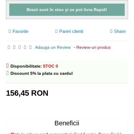
Brazii sunt
în stoc
și se pot livra
Rapid!
Favorite
Pareri clienti
Share
-
Adauga un Review
Review-uri produs
Disponibilitate:
STOC 0
Discount 5% la plata cu cardul
156,45 RON
Beneficii