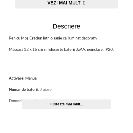
VEZI MAI MULT
Descriere
Ren cu Moș Crăciun într-o sanie ca iluminat decorativ.
Măsoară 32 x 16 cm și folosește baterii 3xAA, neincluse. IP20.
Activare:
Manual
Numar de baterii:
3 piese
Domeniu de aplicare:
În interior
Tip baterie:
AA
Baterii incluse:
Nu