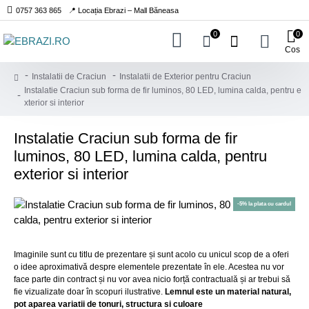
0757 363 865
📍 Locația Ebrazi – Mall Băneasa
0
0
Cos
Instalatii de Craciun
Instalatii de Exterior pentru Craciun
Instalatie Craciun sub forma de fir luminos, 80 LED, lumina calda, pentru e
xterior si interior
Instalatie Craciun sub forma de fir
luminos, 80 LED, lumina calda, pentru
exterior si interior
-5% la plata cu cardul
Imaginile sunt cu titlu de prezentare și sunt acolo cu unicul scop de a oferi
o idee aproximativă despre elementele prezentate în ele. Acestea nu vor
face parte din contract și nu vor avea nicio forță contractuală și ar trebui să
fie vizualizate doar în scopuri ilustrative.
Lemnul este un material natural,
pot aparea variatii de tonuri, structura si culoare