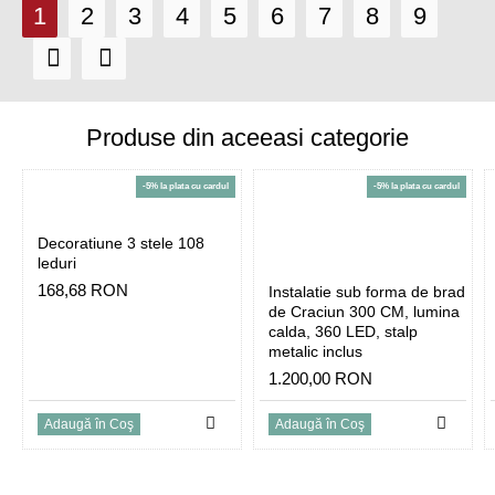
1
2
3
4
5
6
7
8
9
Produse din aceeasi categorie
-5% la plata cu cardul
-5% la plata cu cardul
Decoratiune 3 stele 108
leduri
168,68 RON
Instalatie sub forma de brad
de Craciun 300 CM, lumina
calda, 360 LED, stalp
metalic inclus
1.200,00 RON
Adaugă în Coş
Adaugă în Coş