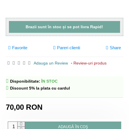
Brazii sunt
în stoc
și se pot livra
Rapid!
Favorite
Pareri clienti
Share
-
Adauga un Review
Review-uri produs
Disponibilitate:
ÎN STOC
Discount 5% la plata cu cardul
70,00 RON
ADAUGĂ ÎN COŞ