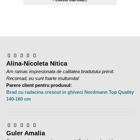
Informații despre produs:
Distanta intre LED-uri: 7.5 cm
Dimensiune cablu de conectare: 3 m
Numar de lumini LED: 80 buc.
Transformator de 31 V
Culoare: chihlimbar
Temperatura de culoare: 2100-2200 K
Grad de etanșeitate: IP44 (aprobat pentru utilizare în
exterior)
Alina-Nicoleta Nitica
Material: plastic
Am ramas impresionata de calitatea bradutului primit.
Culoare (cablu): negru
Recomad, eu sunt foarte multumita!
Import din Danemarca
Parere client pentru produsul:
Se foloseste atat in interior cat si in exterior
Brad cu radacina crescut in ghiveci Nordmann Top Quality
140-160 cm
Guler Amalia