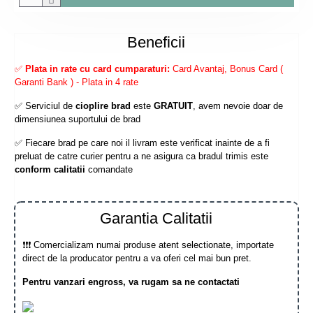
Beneficii
✅
Plata in rate cu card cumparaturi:
Card Avantaj, Bonus Card (
Garanti Bank ) - Plata in 4 rate
✅ Serviciul de
cioplire brad
este
GRATUIT
, avem nevoie doar de
dimensiunea suportului de brad
✅ Fiecare brad pe care noi il livram este verificat inainte de a fi
preluat de catre curier pentru a ne asigura ca bradul trimis este
conform calitatii
comandate
Garantia Calitatii
❗❗❗ Comercializam numai produse atent selectionate, importate
direct de la producator pentru a va oferi cel mai bun pret.
Pentru vanzari engross, va rugam sa ne contactati