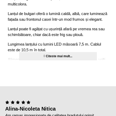
multicolora.
Lanțul de bulgari oferă o lumină caldă, albă, care luminează
fațada sau frontonul casei într-un mod frumos și elegant.
Lanțul poate fi agățat cu ușurință afară pe vremea rea sau
schimbătoare, chiar dacă este frig sau plouă.
Lungimea lanțului cu lumini LED măsoară 7,5 m. Cablul
este de 10,5 m în total.
Alimentarea este asigurata de un transformator de 31 volți.
Informații despre produs:
Culoare: multicolora
Numar LED-uri: 100
Lungime totala: 10,5 m
Lungime cu LED: 7,5 m
Grad IP: IP44
Incl. transformator
Alina-Nicoleta Nitica
Clasa energetica: G
Am ramas impresionata de calitatea bradutului primit.