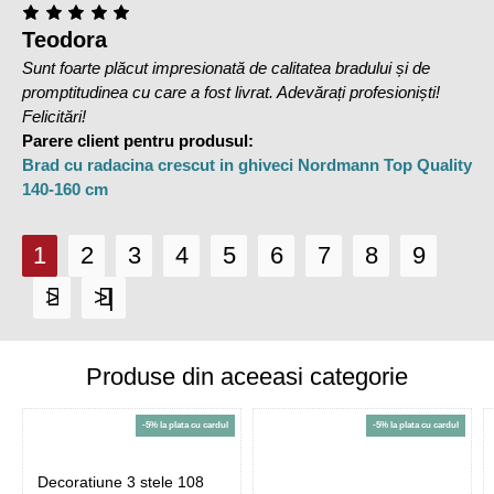
Teodora
Sunt foarte plăcut impresionată de calitatea bradului și de
promptitudinea cu care a fost livrat. Adevărați profesioniști!
Felicitări!
Parere client pentru produsul:
Brad cu radacina crescut in ghiveci Nordmann Top Quality
140-160 cm
1
2
3
4
5
6
7
8
9
>
>|
Produse din aceeasi categorie
-5% la plata cu cardul
-5% la plata cu cardul
Decoratiune 3 stele 108