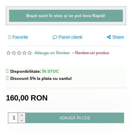
Brazii sunt
în stoc
și se pot livra
Rapid!
Favorite
Pareri clienti
Share
-
Adauga un Review
Review-uri produs
Disponibilitate:
ÎN STOC
Discount 5% la plata cu cardul
160,00 RON
ADAUGĂ ÎN COŞ