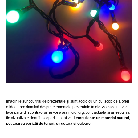
Imaginile sunt cu titlu de prezentare și sunt acolo cu unicul scop de a oferi
o idee aproximativă despre elementele prezentate în ele. Acestea nu vor
face parte din contract și nu vor avea nicio forță contractuală și ar trebui să
fie vizualizate doar în scopuri ilustrative.
Lemnul este un material natural,
pot aparea variatii de tonuri, structura si culoare