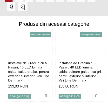
>
>|
Produse din aceeasi categorie
-5% la plata cu cardul
-5% la plata cu cardul
Instalatie de Craciun cu 5
Instalatie de Craciun cu 5
Pasari, 40 LED lumina
Pasari, 40 LED lumina
calda, culoare alba, pentru
calda, culoare galben cu gri,
exterior si interior, Veli Line
pentru exterior si interior,
Denmark
Veli Line Denmark
199,00 RON
199,00 RON
Adaugă în Coş
Adaugă în Coş