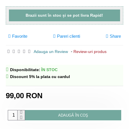
Brazii sunt
în stoc
și se pot livra
Rapid!
Favorite
Pareri clienti
Share
-
Adauga un Review
Review-uri produs
Disponibilitate:
ÎN STOC
Discount 5% la plata cu cardul
99,00 RON
ADAUGĂ ÎN COŞ