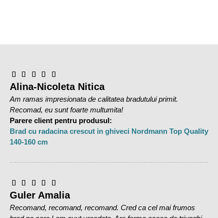
Functioneaza cu 3 baterii AA
Lumina LED-uri: alb cald
Utilizare recomandata: in interior
Importat din Olanda
Alina-Nicoleta Nitica
Am ramas impresionata de calitatea bradutului primit.
Recomad, eu sunt foarte multumita!
Parere client pentru produsul:
Brad cu radacina crescut in ghiveci Nordmann Top Quality
140-160 cm
Guler Amalia
Recomand, recomand, recomand. Cred ca cel mai frumos