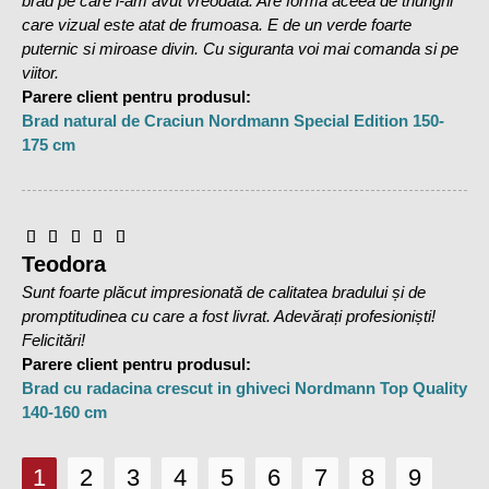
brad pe care l-am avut vreodata. Are forma aceea de triunghi
care vizual este atat de frumoasa. E de un verde foarte
puternic si miroase divin. Cu siguranta voi mai comanda si pe
viitor.
Parere client pentru produsul:
Brad natural de Craciun Nordmann Special Edition 150-
175 cm
Teodora
Sunt foarte plăcut impresionată de calitatea bradului și de
promptitudinea cu care a fost livrat. Adevărați profesioniști!
Felicitări!
Parere client pentru produsul:
Brad cu radacina crescut in ghiveci Nordmann Top Quality
140-160 cm
1
2
3
4
5
6
7
8
9