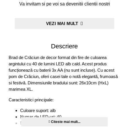
Va invitam si pe voi sa devenitii clientii nostri
VEZI MAI MULT
Descriere
Brad de Crăciun de decor format din fire de culoarea
argintului cu 40 de lumini LED alb cald. Acest produs
funcționează cu baterii 3x AA (nu sunt incluse). Cu acest
pom de Crăciun, oferi casei tale o notă elegantă, frumoasă
si festivă. Dimensiunile bradului sunt: ​​26x10cm (HxL)
marimea XL.
Caracteristici principale:
Culoare suport: alb
Numar de LED-uri: 40
Dimensiuni (hxl): 26x10 cm