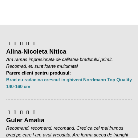
Carcasa din plastic
Indicator de nivel al apei usor de citit
5 ani garantie
Culoare: verde
Instrucțiuni:
Se așează pomul în poziție verticală și se
acționează sistemul de prindere prin apăsare cu talpa
Alina-Nicoleta Nitica
piciorului până când pomul este fix. Pentru a scoate pomul
Am ramas impresionata de calitatea bradutului primit.
din suport se ridică siguranța.
Recomad, eu sunt foarte multumita!
Parere client pentru produsul:
Brad cu radacina crescut in ghiveci Nordmann Top Quality
140-160 cm
Guler Amalia
Recomand, recomand, recomand. Cred ca cel mai frumos
brad pe care l-am avut vreodata. Are forma aceea de triunghi