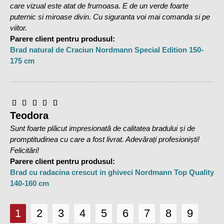
care vizual este atat de frumoasa. E de un verde foarte
puternic si miroase divin. Cu siguranta voi mai comanda si pe
viitor.
Parere client pentru produsul:
Brad natural de Craciun Nordmann Special Edition 150-
175 cm
Teodora
Sunt foarte plăcut impresionată de calitatea bradului și de
promptitudinea cu care a fost livrat. Adevărați profesioniști!
Felicitări!
Parere client pentru produsul:
Brad cu radacina crescut in ghiveci Nordmann Top Quality
140-160 cm
1
2
3
4
5
6
7
8
9