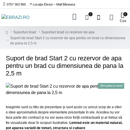
0757 363 865
📍 Locația Ebrazi – Mall Băneasa
0
0
Cos
Suporturi brad
Suporturi brad cu rezervor de apa
Suport de brad Start 2 cu rezervor de apa pentru un brad cu dimensiunea
de pana la 2,5 m
Suport de brad Start 2 cu rezervor de apa
pentru un brad cu dimensiunea de pana la
2,5 m
-5% la plata cu cardul
Imaginile sunt cu titlu de prezentare și sunt acolo cu unicul scop de a oferi
o idee aproximativă despre elementele prezentate în ele. Acestea nu vor
face parte din contract și nu vor avea nicio forță contractuală și ar trebui să
fie vizualizate doar în scopuri ilustrative.
Lemnul este un material natural,
pot aparea variatii de tonuri, structura si culoare