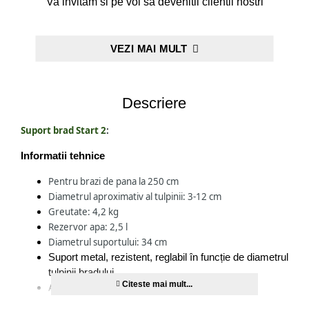
Va invitam si pe voi sa devenitii clientii nostri
VEZI MAI MULT
Descriere
Suport brad Start 2
:
Informatii tehnice
Pentru brazi de pana la 250 cm
Diametrul aproximativ al tulpinii: 3-12 cm
Greutate: 4,2 kg
Rezervor apa: 2,5 l
Diametrul suportului: 34 cm
Suport metal, rezistent, reglabil în funcție de diametrul
tulpinii bradului
Actionare cu pedala
Protectie impotriva deschiderii accidentale