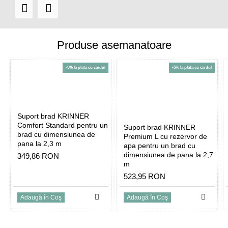
Produse asemanatoare
-5% la plata cu cardul
-5% la plata cu cardul
Suport brad KRINNER
Comfort Standard pentru un
Suport brad KRINNER
brad cu dimensiunea de
Premium L cu rezervor de
pana la 2,3 m
apa pentru un brad cu
dimensiunea de pana la 2,7
349,86 RON
m
523,95 RON
Adaugă în Coş
Adaugă în Coş