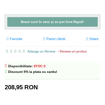
Brazii sunt
în stoc
și se pot livra
Rapid!
Favorite
Pareri clienti
Share
-
Adauga un Review
Review-uri produs
Disponibilitate:
STOC 0
Discount 5% la plata cu cardul
208,95 RON