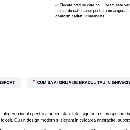
✅ Fiecare brad pe care noi il livram este verif
preluat de catre curier pentru a ne asigura ca
conform calitatii
comandate
ANSPORT
CUM SA AI GRIJA DE BRADUL TAU IN GHIVECI
e alegerea ideala pentru a aduce stabilitate, siguranta si prospetime b
 folosit. Cu un design modern si elegant in culoarea anthracite, suport