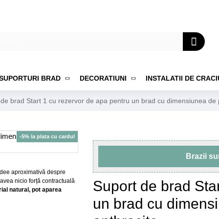
SUPORTURI BRAD
DECORATIUNI
INSTALATII DE CRAC
 de brad Start 1 cu rezervor de apa pentru un brad cu dimensiunea de 
-5% la plata cu cardul
Brazii s
o idee aproximativă despre
 avea nicio forță contractuală
Suport de brad Star
al natural, pot aparea
un brad cu dimensi