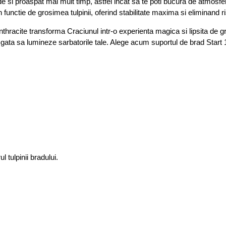
si proaspat mai mult timp, astfel incat sa te poti bucura de atmosfera 
in functie de grosimea tulpinii, oferind stabilitate maxima si eliminand 
anthracite transforma Craciunul intr-o experienta magica si lipsita de gr
at, gata sa lumineze sarbatorile tale. Alege acum suportul de brad Start
l tulpinii bradului.