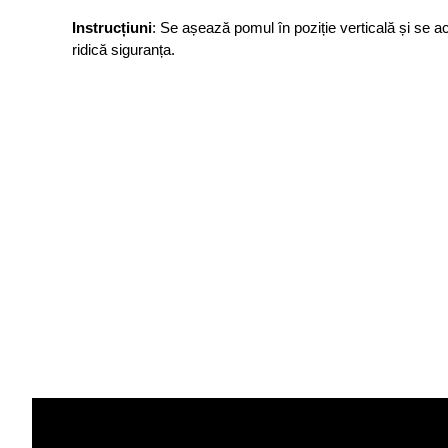
Instrucțiuni
: Se așează pomul în poziție verticală și se a
ridică siguranța.