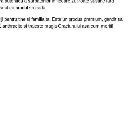
autentica a sarbatorilor in fiecare zi. Poate sustine fara
riscul ca bradul sa cada.
iji pentru tine si familia ta. Este un produs premium, gandit sa
 1 anthracite si traieste magia Craciunului asa cum meriti!