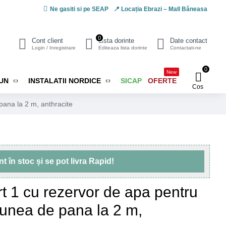
Ne gasiti si pe SEAP
📍 Locația Ebrazi – Mall Băneasa
0
Cont client
Lista dorinte
Date contact
Login / Inregistrare
Editeaza lista dorinte
Contactati-ne
0
New
IUN
INSTALATII NORDICE
SICAP
OFERTE
Cos
pana la 2 m, anthracite
unt
în stoc
și se pot livra
Rapid!
t 1 cu rezervor de apa pentru
unea de pana la 2 m,