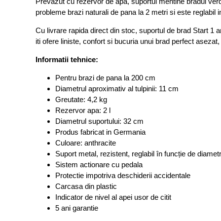
Prevazut cu rezervor de apa, suportul mentine bradul verde 
probleme brazi naturali de pana la 2 metri si este reglabil 
Cu livrare rapida direct din stoc, suportul de brad Start 1 
iti ofere liniste, confort si bucuria unui brad perfect asez
Informatii tehnice:
Pentru brazi de pana la 200 cm
Diametrul aproximativ al tulpinii: 11 cm
Greutate: 4,2 kg
Rezervor apa: 2 l
Diametrul suportului: 32 cm
Produs fabricat in Germania
Culoare: anthracite
Suport metal, rezistent, reglabil în funcție de diametru
Sistem actionare cu pedala
Protectie impotriva deschiderii accidentale
Carcasa din plastic
Indicator de nivel al apei usor de citit
5 ani garantie