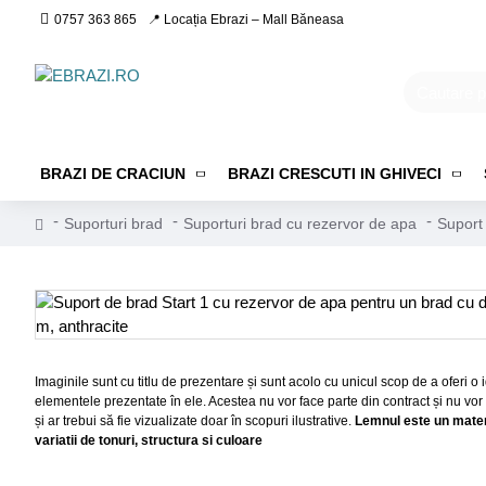
0757 363 865
📍 Locația Ebrazi – Mall Băneasa
BRAZI DE CRACIUN
BRAZI CRESCUTI IN GHIVECI
Suporturi brad
Suporturi brad cu rezervor de apa
Suport
Imaginile sunt cu titlu de prezentare și sunt acolo cu unicul scop de a oferi 
elementele prezentate în ele. Acestea nu vor face parte din contract și nu vor
și ar trebui să fie vizualizate doar în scopuri ilustrative.
Lemnul este un materi
variatii de tonuri, structura si culoare