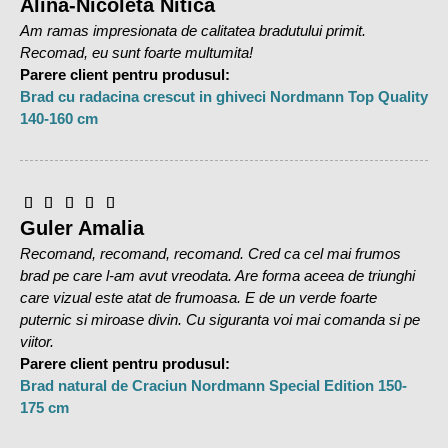
Alina-Nicoleta Nitica
Sfaturi utile pentru intretinerea bradului:
Am ramas impresionata de calitatea bradutului primit.
Se va pulveriza zilnic apa pe coroana bradului
Recomad, eu sunt foarte multumita!
Nu se va amplasa langa surse de caldura
Parere client pentru produsul:
Se va aerisi camera o data pe zi
Brad cu radacina crescut in ghiveci Nordmann Top Quality
140-160 cm
Calitate brad:
TOP-QUALITY
–este cea mai buna calitate a brazilor.
Diferenta fata de STANDARD SI PREMIUM este data de
Guler Amalia
numarul mai mare de crengi si simetria lor aproape
Recomand, recomand, recomand. Cred ca cel mai frumos
perfecta. Este un brad foarte bogat in crengi, etajat simetric,
brad pe care l-am avut vreodata. Are forma aceea de triunghi
nu sunt spatii goale intre crengi. Este un brad aproape
care vizual este atat de frumoasa. E de un verde foarte
perfect care a necesitat o atentie si ingrijire deosebita in
puternic si miroase divin. Cu siguranta voi mai comanda si pe
timpul cresterii. Brazii din aceasta categorie de calitate sunt
viitor.
foarte rari, intr-o plantatie doar un procent de 5% ajung sa
Parere client pentru produsul:
fie
TOP-QUALITY
, de aceea este si diferenta de pret foarte
Brad natural de Craciun Nordmann Special Edition 150-
mare fata de calitatea Premium si Standard. Referitor la
175 cm
celelalte aspecte, specie, culoare, ace, prospetime,
acestea sunt identice pentru toate calitatile.