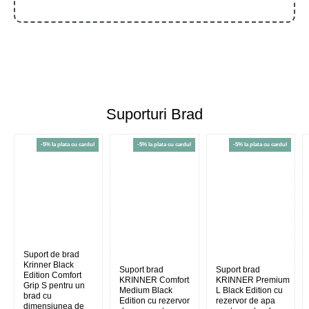
Suporturi Brad
-5% la plata cu cardul
-5% la plata cu cardul
-5% la plata cu cardul
Suport de brad
Krinner Black
Suport brad
Suport brad
Edition Comfort
KRINNER Comfort
KRINNER Premium
Grip S pentru un
Medium Black
L Black Edition cu
brad cu
Edition cu rezervor
rezervor de apa
dimensiunea de