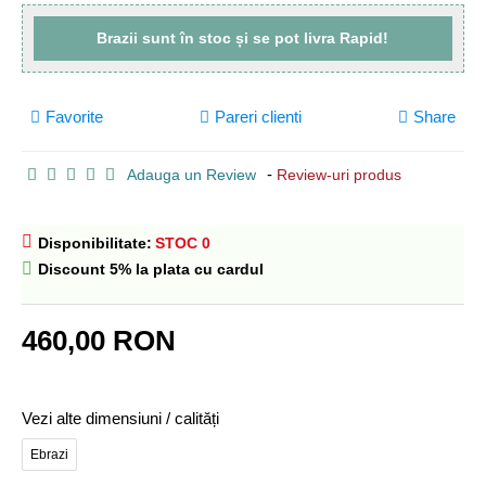
Brazii sunt
în stoc
și se pot livra
Rapid!
Favorite
Pareri clienti
Share
-
Adauga un Review
Review-uri produs
Disponibilitate:
STOC 0
Discount 5% la plata cu cardul
460,00 RON
Vezi alte dimensiuni / calități
Ebrazi