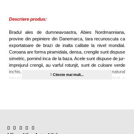
Descriere produs:
Bradul ales de dumneavoastra, Abies Nordmanniana,
provine din pepiniere din Danemarca, tara recunoscuta ca
exportatoare de brazi de inalta calitate la nivel mondial.
Coroana are forma piramidala, densa, crengile sunt dispuse
simetric, pornind inca de la baza. Acele sunt dispuse de jur-
imprejurul crengii, au varful rotunjit, sunt de culoare verde
inchis, aspect lucios. Are un aspect bogat si cat mai natural
intrucat s-a evitat excesul de orice fel, nu s-a dorit o
crestere rapida iar pentru a proteja mediul inconjurator
numarul de pesticide folosit a fost cat se poate de redus.
Rezista 5-6 saptamani in casa.
Bradul cumparat arata ca in poza si este de cea mai
buna calitate
​TVA inclus
Calitate:
original nordmann, abies nordmanniana