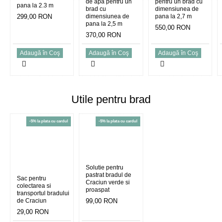
de apa pentru un
pentru un brad cu
pana la 2.3 m
brad cu
dimensiunea de
299,00 RON
dimensiunea de
pana la 2,7 m
pana la 2,5 m
550,00 RON
370,00 RON
Adaugă în Coş
Adaugă în Coş
Adaugă în Coş
Utile pentru brad
-5% la plata cu cardul
-5% la plata cu cardul
Solutie pentru
pastrat bradul de
Sac pentru
Craciun verde si
colectarea si
proaspat
transportul bradului
de Craciun
99,00 RON
29,00 RON