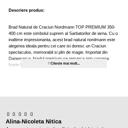
Descriere produs:
Brad Natural de Craciun Nordmann TOP PREMIUM 350-
400 cm este simbolul suprem al Sarbatorilor de iarna. Cu o
inaltime impresionanta, acest brad natural nordmann este
alegerea ideala pentru cei care isi doresc un Craciun
spectaculos, memorabil si plin de magie. Importat din
Danemarca, bradul premium se remarca prin coroana
foarte bogata, ramurile dese si verzi, rezistenta
exceptionala si prospetimea care se pastreaza mult timp.
Acest brad natural gigant transforma orice spatiu intr-o
poveste de iarna. Este potrivit pentru case mari, vile, spatii
de evenimente sau locuri in care Craciunul trebuie
sarbatorit cu stil si eleganta. Crengile puternice sustin cu
usurinta decoratiuni mari si instalatii luminoase, permitandu-
ti sa creezi un brad de Craciun spectaculos si unic.
Alina-Nicoleta Nitica
Bradul Nordmann TOP PREMIUM 350-400 cm nu este