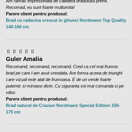
Am ramas impresionata de calitatea bradutului primit.
doar un simplu brad natural – este expresia grandiozitatii, a
Recomad, eu sunt foarte multumita!
rafinamentului si a bucuriei de a fi impreuna. Este bradul
Parere client pentru produsul:
care strange familia in jurul lui, creeaza emotie si
Brad cu radacina crescut in ghiveci Nordmann Top Quality
transforma fiecare moment intr-o amintire pretioasa.
140-160 cm
Disponibil in stoc si livrat imediat, Bradul Natural de Craciun
Nordmann TOP PREMIUM 350-400 cm este alegerea
perfecta pentru cei care isi doresc Sarbatori fastuoase,
pline de lumina, caldura si magie.
Guler Amalia
Bradul ales de dumneavoastra, Abies Nordmanniana,
Recomand, recomand, recomand. Cred ca cel mai frumos
provine din pepiniere din Danemarca, tara recunoscuta ca
brad pe care l-am avut vreodata. Are forma aceea de triunghi
exportatoare de brazi de inalta calitate la nivel mondial.
care vizual este atat de frumoasa. E de un verde foarte
Coroana are forma piramidala, densa, crengile sunt dispuse
puternic si miroase divin. Cu siguranta voi mai comanda si pe
simetric, pornind inca de la baza. Acele sunt dispuse de jur-
viitor.
imprejurul crengii, au varful rotunjit, sunt de culoare verde
Parere client pentru produsul:
inchis, aspect lucios. Are un aspect bogat si cat mai natural
Brad natural de Craciun Nordmann Special Edition 150-
intrucat s-a evitat excesul de orice fel, nu s-a dorit o
175 cm
crestere rapida iar pentru a proteja mediul inconjurator
numarul de pesticide folosit a fost cat se poate de redus.
Rezista 5-6 saptamani in casa.