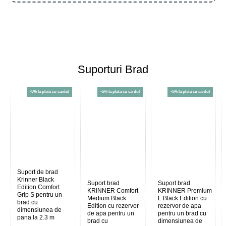
Suporturi Brad
-5% la plata cu cardul
-5% la plata cu cardul
-5% la plata cu cardul
Suport de brad
Krinner Black
Suport brad
Suport brad
Edition Comfort
KRINNER Comfort
KRINNER Premium
Grip S pentru un
Medium Black
L Black Edition cu
brad cu
Edition cu rezervor
rezervor de apa
dimensiunea de
de apa pentru un
pentru un brad cu
pana la 2.3 m
brad cu
dimensiunea de