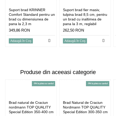
Daca alegeti ca modalitate de plata, card bancar,
Suport brad KRINNER
Suport brad fier masiv,
beneficiati de urmatoarele avantaje:
Comfort Standard pentru un
tulpina brad 8,5 cm, pentru
brad cu dimensiunea de
un brad cu inaltimea de
-prioritate la livrare;
pana la 2,3 m
pana la 3 m, reglabil
349,86 RON
262,50 RON
-discount la achizitionare;
Adaugă în Coş
Adaugă în Coş
-atentie deosebita la alegerea bradului
Produse din aceeasi categorie
-5% la plata cu cardul
-5% la plata cu cardul
Brad natural de Craciun
Brad Natural de Craciun
nordmann TOP QUALITY
Nordmann TOP QUALITY
Special Edition 350-400 cm
Special Edition 300-350 cm