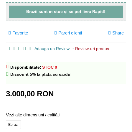
Brazii sunt
în stoc
și se pot livra
Rapid!
Favorite
Pareri clienti
Share
-
Adauga un Review
Review-uri produs
Disponibilitate:
STOC 0
Discount 5% la plata cu cardul
3.000,00 RON
Vezi alte dimensiuni / calități
Ebrazi