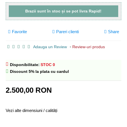
Brazii sunt
în stoc
și se pot livra
Rapid!
Favorite
Pareri clienti
Share
-
Adauga un Review
Review-uri produs
Disponibilitate:
STOC 0
Discount 5% la plata cu cardul
2.500,00 RON
Vezi alte dimensiuni / calități