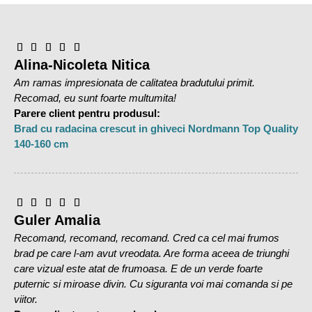
Bradul Nordmann TOP Premium nu inseamna doar un brad
de Craciun – inseamna emotie, bucuria de a fi impreuna,
caldura familiei si atmosfera autentica a sarbatorilor.
Alina-Nicoleta Nitica
Verdele intens si prospetimea de durata fac din acest brad
Am ramas impresionata de calitatea bradutului primit.
natural un simbol al Craciunului traditional, imbinat cu
Recomad, eu sunt foarte multumita!
eleganta si rafinament.
Parere client pentru produsul:
In stoc acum si disponibil cu livrare rapida, Bradul Natural
Brad cu radacina crescut in ghiveci Nordmann Top Quality
de Craciun Nordmann TOP Premium 300-350 cm iti ofera
140-160 cm
tot ce ai nevoie pentru un Craciun fastuos, plin de lumina,
magie si amintiri pretioase.
Bradul ales de dumneavoastra, Abies Nordmanniana,
provine din pepiniere din Danemarca, tara recunoscuta ca
Guler Amalia
exportatoare de brazi de inalta calitate la nivel mondial.
Recomand, recomand, recomand. Cred ca cel mai frumos
Coroana are forma piramidala, densa, crengile sunt dispuse
brad pe care l-am avut vreodata. Are forma aceea de triunghi
simetric, pornind inca de la baza. Acele sunt dispuse de jur-
care vizual este atat de frumoasa. E de un verde foarte
imprejurul crengii, au varful rotunjit, sunt de culoare verde
puternic si miroase divin. Cu siguranta voi mai comanda si pe
inchis, aspect lucios. Are un aspect bogat si cat mai natural
viitor.
intrucat s-a evitat excesul de orice fel, nu s-a dorit o