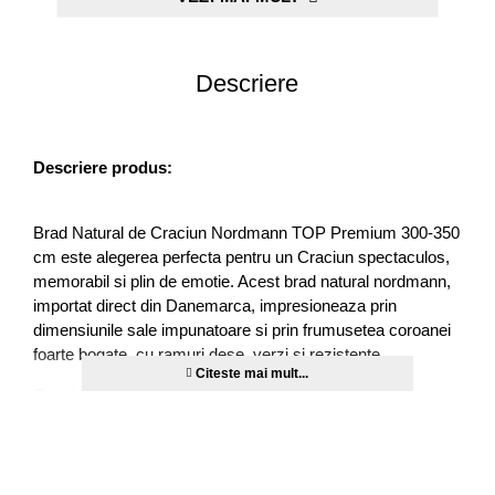
Descriere
Descriere produs:
Brad Natural de Craciun Nordmann TOP Premium 300-350
cm este alegerea perfecta pentru un Craciun spectaculos,
memorabil si plin de emotie. Acest brad natural nordmann,
importat direct din Danemarca, impresioneaza prin
dimensiunile sale impunatoare si prin frumusetea coroanei
foarte bogate, cu ramuri dese, verzi si rezistente.
Cu o inaltime de pana la 350 cm, acest brad natural
premium transforma orice incapere intr-un spatiu de
poveste. Ramurile sale puternice sustin ornamente mari si
instalatii luminoase, permitandu-ti sa creezi un decor de
sarbatoare grandios si elegant.