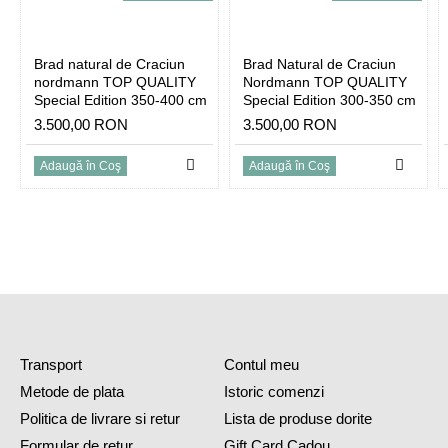
-prioritate la livrare;
-discount la achizitionare;
Brad natural de Craciun
Brad Natural de Craciun
nordmann TOP QUALITY
Nordmann TOP QUALITY
-atentie deosebita la alegerea bradului
Special Edition 350-400 cm
Special Edition 300-350 cm
3.500,00 RON
3.500,00 RON
Adaugă în Coş
Adaugă în Coş
Transport
Contul meu
Metode de plata
Istoric comenzi
Politica de livrare si retur
Lista de produse dorite
Formular de retur
Gift Card Cadou