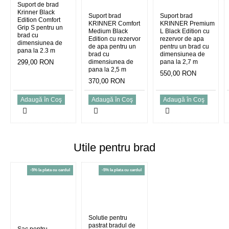
Suport de brad
Krinner Black
Suport brad
Suport brad
Edition Comfort
KRINNER Comfort
KRINNER Premium
Grip S pentru un
Medium Black
L Black Edition cu
brad cu
Edition cu rezervor
rezervor de apa
dimensiunea de
de apa pentru un
pentru un brad cu
pana la 2.3 m
brad cu
dimensiunea de
299,00 RON
dimensiunea de
pana la 2,7 m
pana la 2,5 m
550,00 RON
370,00 RON
Adaugă în Coş
Adaugă în Coş
Adaugă în Coş
Utile pentru brad
-5% la plata cu cardul
-5% la plata cu cardul
Solutie pentru
pastrat bradul de