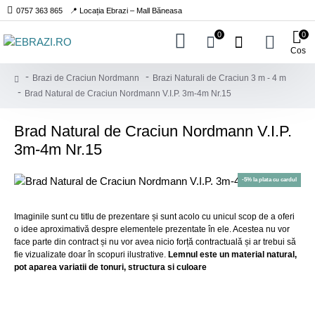
0757 363 865
📍 Locația Ebrazi – Mall Băneasa
0
0
Cos
Brazi de Craciun Nordmann
Brazi Naturali de Craciun 3 m - 4 m
Brad Natural de Craciun Nordmann V.I.P. 3m-4m Nr.15
Brad Natural de Craciun Nordmann V.I.P.
3m-4m Nr.15
-5% la plata cu cardul
Imaginile sunt cu titlu de prezentare și sunt acolo cu unicul scop de a oferi
o idee aproximativă despre elementele prezentate în ele. Acestea nu vor
face parte din contract și nu vor avea nicio forță contractuală și ar trebui să
fie vizualizate doar în scopuri ilustrative.
Lemnul este un material natural,
pot aparea variatii de tonuri, structura si culoare