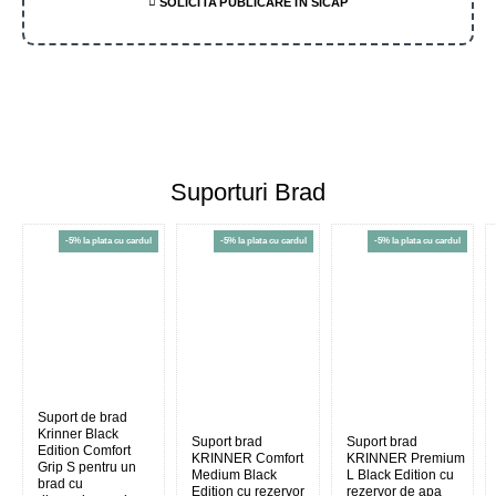
SOLICITA PUBLICARE IN SICAP
Suporturi Brad
-5% la plata cu cardul
-5% la plata cu cardul
-5% la plata cu cardul
Suport de brad
Krinner Black
Suport brad
Suport brad
Edition Comfort
KRINNER Comfort
KRINNER Premium
Grip S pentru un
Medium Black
L Black Edition cu
brad cu
Edition cu rezervor
rezervor de apa