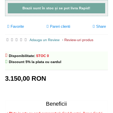
Brazii sunt
în stoc
și se pot livra
Rapid!
Favorite
Pareri clienti
Share
-
Adauga un Review
Review-uri produs
Disponibilitate:
STOC 0
Discount 5% la plata cu cardul
3.150,00 RON
Beneficii