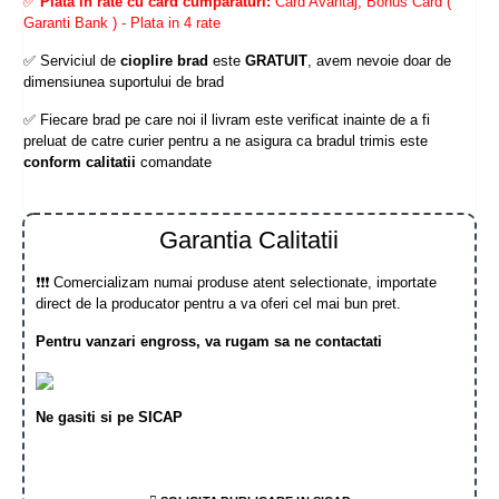
✅
Plata in rate cu card cumparaturi:
Card Avantaj, Bonus Card (
Garanti Bank ) - Plata in 4 rate
✅ Serviciul de
cioplire brad
este
GRATUIT
, avem nevoie doar de
dimensiunea suportului de brad
✅ Fiecare brad pe care noi il livram este verificat inainte de a fi
preluat de catre curier pentru a ne asigura ca bradul trimis este
conform calitatii
comandate
Garantia Calitatii
❗❗❗ Comercializam numai produse atent selectionate, importate
direct de la producator pentru a va oferi cel mai bun pret.
Pentru vanzari engross, va rugam sa ne contactati
Ne gasiti si pe SICAP