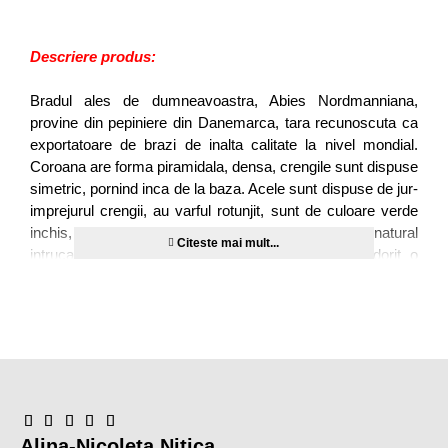
Descriere produs:
Bradul ales de dumneavoastra, Abies Nordmanniana,
provine din pepiniere din Danemarca, tara recunoscuta ca
exportatoare de brazi de inalta calitate la nivel mondial.
Coroana are forma piramidala, densa, crengile sunt dispuse
simetric, pornind inca de la baza. Acele sunt dispuse de jur-
imprejurul crengii, au varful rotunjit, sunt de culoare verde
inchis, aspect lucios. Are un aspect bogat si cat mai natural
intrucat s-a evitat excesul de orice fel, nu s-a dorit o
crestere rapida iar pentru a proteja mediul inconjurator
numarul de pesticide folosit a fost cat se poate de redus.
Rezista 5-6 saptamani in casa.
Bradul arata ca in poza si este de cea mai buna
calitate
Pretul include transportul in Bucuresti si in tara;
TVA inclus
Calitate
:
extra, original nordmann, abies nordmanniana
Alina-Nicoleta Nitica