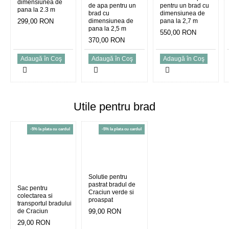
dimensiunea de
de apa pentru un
pentru un brad cu
pana la 2.3 m
brad cu
dimensiunea de
299,00 RON
dimensiunea de
pana la 2,7 m
pana la 2,5 m
550,00 RON
370,00 RON
Adaugă în Coş
Adaugă în Coş
Adaugă în Coş
Utile pentru brad
-5% la plata cu cardul
-5% la plata cu cardul
Solutie pentru
pastrat bradul de
Sac pentru
Craciun verde si
colectarea si
proaspat
transportul bradului
de Craciun
99,00 RON
29,00 RON