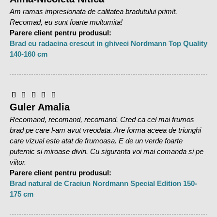
Am ramas impresionata de calitatea bradutului primit.
Sfaturi utile pentru intretinerea bradului
:
Recomad, eu sunt foarte multumita!
Se va pulveriza zilnic apa pe coroana bradului
Parere client pentru produsul:
Nu se va amplasa langa surse de caldura
Brad cu radacina crescut in ghiveci Nordmann Top Quality
Se va aerisi camera o data pe zi
140-160 cm
Calitate brad:
TOP-QUALITY
–este cea mai buna calitate a brazilor.
Guler Amalia
Diferenta fata de STANDARD SI PREMIUM este data de
Recomand, recomand, recomand. Cred ca cel mai frumos
numarul mai mare de crengi si simetria lor aproape
brad pe care l-am avut vreodata. Are forma aceea de triunghi
perfecta. Este un brad foarte bogat in crengi, etajat simetric,
care vizual este atat de frumoasa. E de un verde foarte
nu sunt spatii goale intre crengi. Este un brad aproape
puternic si miroase divin. Cu siguranta voi mai comanda si pe
perfect care a necesitat o atentie si ingrijire deosebita in
viitor.
timpul cresterii. Brazii din aceasta categorie de calitate sunt
Parere client pentru produsul:
foarte rari, intr-o plantatie doar un procent de 5% ajung sa
Brad natural de Craciun Nordmann Special Edition 150-
fie
TOP-QUALITY
, de aceea este si diferenta de pret foarte
175 cm
mare fata de calitatea Premium si Standard. Referitor la
celelalte aspecte, specie, culoare, ace, prospetime,