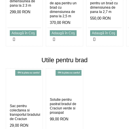
dimensiunea de
de apa pentru un
pentru un brad cu
pana la 2.3 m
brad cu
dimensiunea de
299,00 RON
dimensiunea de
pana la 2,7 m
pana la 2,5 m
550,00 RON
370,00 RON
Adaugă în Coş
Adaugă în Coş
Adaugă în Coş
Utile pentru brad
-5% la plata cu cardul
-5% la plata cu cardul
Solutie pentru
pastrat bradul de
Sac pentru
Craciun verde si
colectarea si
proaspat
transportul bradului
de Craciun
99,00 RON
29,00 RON