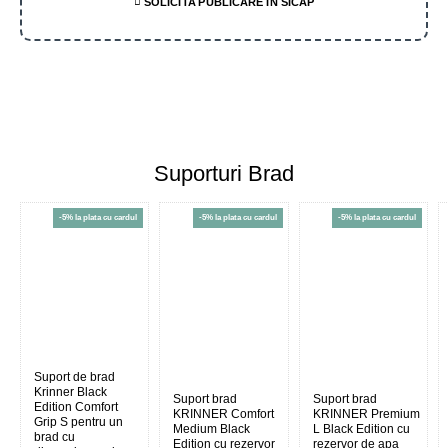
SOLICITA PUBLICARE IN SICAP
Suporturi Brad
-5% la plata cu cardul
-5% la plata cu cardul
-5% la plata cu cardul
Suport de brad
Krinner Black
Suport brad
Suport brad
Edition Comfort
KRINNER Comfort
KRINNER Premium
Grip S pentru un
Medium Black
L Black Edition cu
brad cu
Edition cu rezervor
rezervor de apa