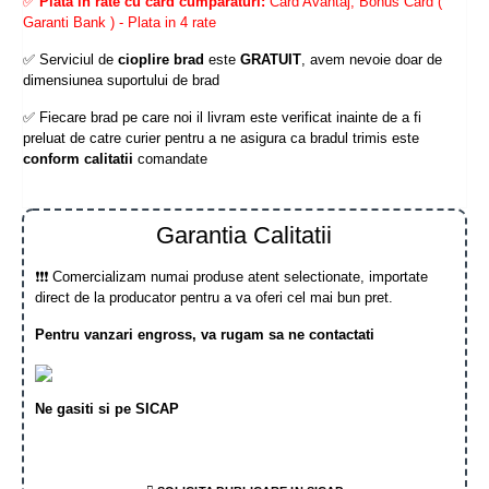
✅
Plata in rate cu card cumparaturi:
Card Avantaj, Bonus Card (
Garanti Bank ) - Plata in 4 rate
✅ Serviciul de
cioplire brad
este
GRATUIT
, avem nevoie doar de
dimensiunea suportului de brad
✅ Fiecare brad pe care noi il livram este verificat inainte de a fi
preluat de catre curier pentru a ne asigura ca bradul trimis este
conform calitatii
comandate
Garantia Calitatii
❗❗❗ Comercializam numai produse atent selectionate, importate
direct de la producator pentru a va oferi cel mai bun pret.
Pentru vanzari engross, va rugam sa ne contactati
Ne gasiti si pe SICAP