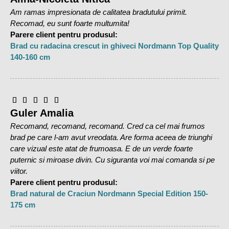
Am ramas impresionata de calitatea bradutului primit.
Sfaturi utile pentru intretinerea bradului
:
Recomad, eu sunt foarte multumita!
Se va pulveriza zilnic apa pe coroana bradului
Parere client pentru produsul:
Nu se va amplasa langa surse de caldura
Brad cu radacina crescut in ghiveci Nordmann Top Quality
Se va aerisi camera o data pe zi
140-160 cm
Calitate brad:
TOP-QUALITY
–este cea mai buna calitate a brazilor.
Guler Amalia
Diferenta fata de STANDARD SI PREMIUM este data de
Recomand, recomand, recomand. Cred ca cel mai frumos
numarul mai mare de crengi si simetria lor aproape
brad pe care l-am avut vreodata. Are forma aceea de triunghi
perfecta. Este un brad foarte bogat in crengi, etajat simetric,
care vizual este atat de frumoasa. E de un verde foarte
nu sunt spatii goale intre crengi. Este un brad aproape
puternic si miroase divin. Cu siguranta voi mai comanda si pe
perfect care a necesitat o atentie si ingrijire deosebita in
viitor.
timpul cresterii. Brazii din aceasta categorie de calitate sunt
Parere client pentru produsul:
foarte rari, intr-o plantatie doar un procent de 5% ajung sa
Brad natural de Craciun Nordmann Special Edition 150-
fie
TOP-QUALITY
, de aceea este si diferenta de pret foarte
175 cm
mare fata de calitatea Premium si Standard. Referitor la
celelalte aspecte, specie, culoare, ace, prospetime,