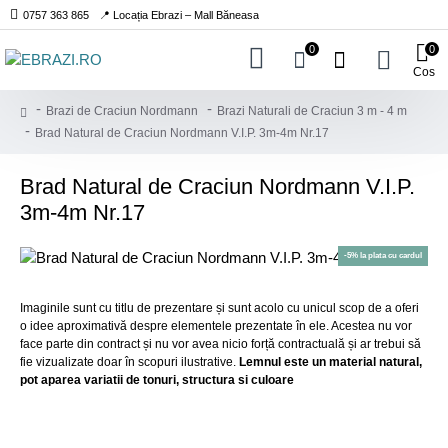
0757 363 865
📍 Locația Ebrazi – Mall Băneasa
0
0
Cos
Brazi de Craciun Nordmann
Brazi Naturali de Craciun 3 m - 4 m
Brad Natural de Craciun Nordmann V.I.P. 3m-4m Nr.17
Brad Natural de Craciun Nordmann V.I.P.
3m-4m Nr.17
-5% la plata cu cardul
Imaginile sunt cu titlu de prezentare și sunt acolo cu unicul scop de a oferi
o idee aproximativă despre elementele prezentate în ele. Acestea nu vor
face parte din contract și nu vor avea nicio forță contractuală și ar trebui să
fie vizualizate doar în scopuri ilustrative.
Lemnul este un material natural,
pot aparea variatii de tonuri, structura si culoare