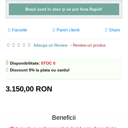
Brazii sunt
în stoc
și se pot livra
Rapid!
Favorite
Pareri clienti
Share
-
Adauga un Review
Review-uri produs
Disponibilitate:
STOC 0
Discount 5% la plata cu cardul
3.150,00 RON
Beneficii