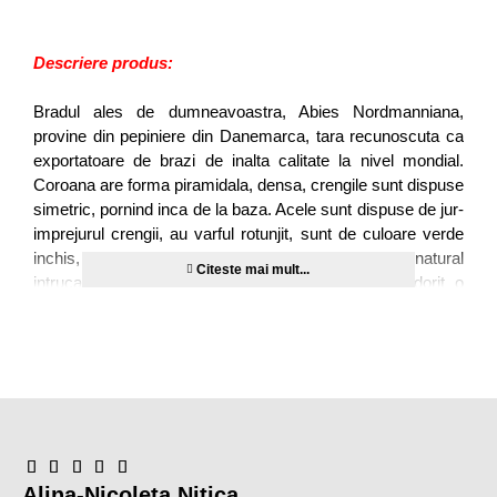
Descriere produs:
Bradul ales de dumneavoastra, Abies Nordmanniana,
provine din pepiniere din Danemarca, tara recunoscuta ca
exportatoare de brazi de inalta calitate la nivel mondial.
Coroana are forma piramidala, densa, crengile sunt dispuse
simetric, pornind inca de la baza. Acele sunt dispuse de jur-
imprejurul crengii, au varful rotunjit, sunt de culoare verde
inchis, aspect lucios. Are un aspect bogat si cat mai natural
intrucat s-a evitat excesul de orice fel, nu s-a dorit o
crestere rapida iar pentru a proteja mediul inconjurator
numarul de pesticide folosit a fost cat se poate de redus.
Rezista 5-6 saptamani in casa.
Bradul arata ca in poza si este de cea mai buna
calitate
Pretul include transportul in Bucuresti si in tara;
TVA inclus
Calitate
:
extra, original nordmann, abies nordmanniana
Alina-Nicoleta Nitica