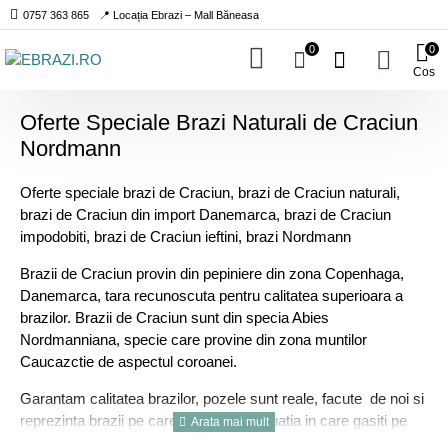
0757 363 865
📍 Locația Ebrazi – Mall Băneasa
0
0
Cos
Oferte Speciale Brazi Naturali de Craciun
Nordmann
Oferte speciale brazi de Craciun, brazi de Craciun naturali,
brazi de Craciun din import Danemarca, brazi de Craciun
impodobiti, brazi de Craciun ieftini, brazi Nordmann
Brazii de Craciun provin din pepiniere din zona Copenhaga,
Danemarca, tara recunoscuta pentru calitatea superioara a
brazilor. Brazii de Craciun sunt din specia Abies
Nordmanniana, specie care provine din zona muntilor
Caucazctie de aspectul coroanei.
Garantam calitatea brazilor, pozele sunt reale, facute de noi si
reprezinta brazii pe care ii livram. In situatia in care gasiti pe
alte site-uri aceleasi imagini a brazilor de Craciun, acestea